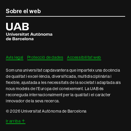
Sobre el web
Universitat
Autònoma
de
Barcelona
Avís legal
Protecció de dades
Accessibilitat web
Som una universitat capdavantera que imparteix una docència
de qualitat i excel·lència, diversificada, multidisciplinària i
flexible, ajustada a les necessitats de la societat i adaptada als
nous models de l'Europa del coneixement. La UAB és
reconeguda internacionalment per la qualitat i el caràcter
innovador de la seva recerca.
© 2026 Universitat Autònoma de Barcelona
Ir arriba
↑