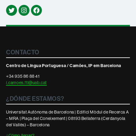
Twitter
Instagram
Facebook
Contacte
CONTACTO
i
informació
Centro de Língua Portuguesa / Camões, IP em Barcelona
legal
+34 935 86 88 41
i.camoes.fti@uab.cat
¿DÓNDE ESTAMOS?
Universitat Autònoma de Barcelona | Edifici Mòdul de Recerca A
– MRA | Plaça del Coneixement | 08193 Bellaterra (Cerdanyola
del Vallès) – Barcelona
¿Cómo llegar?