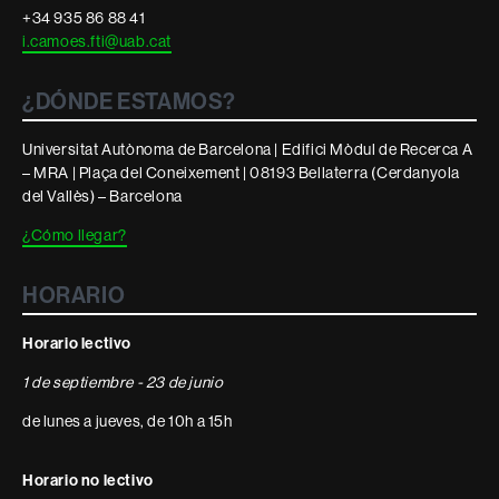
legal
+34 935 86 88 41
i.camoes.fti@uab.cat
¿DÓNDE ESTAMOS?
Universitat Autònoma de Barcelona | Edifici Mòdul de Recerca A
– MRA | Plaça del Coneixement | 08193 Bellaterra (Cerdanyola
del Vallès) – Barcelona
¿Cómo llegar?
HORARIO
Horario lectivo
1 de septiembre - 23 de junio
de lunes a jueves, de 10h a 15h
Horario no lectivo