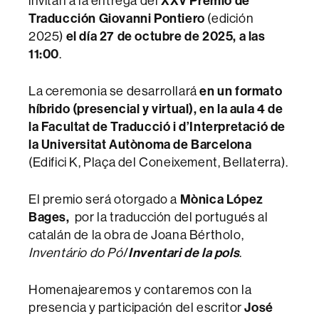
invitan a la entrega del
XXV Premio de
Traducción Giovanni Pontiero
(edición
2025)
el día 27 de octubre de 2025, a las
11:00
.
La ceremonia se desarrollará
en un formato
híbrido (presencial y virtual), en la aula 4 de
la Facultat de Traducció i d’Interpretació de
la Universitat Autònoma de Barcelona
(Edifici K, Plaça del Coneixement, Bellaterra).
El premio será otorgado a
Mònica López
Bages,
por la traducción del portugués al
catalán de la obra de Joana Bértholo,
Inventário do Pó
/
Inventari de la pols
.
Homenajearemos y contaremos con la
presencia y participación del escritor
José