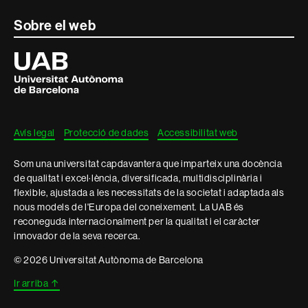
Sobre el web
Universitat
Autònoma
de
Barcelona
Avís legal
Protecció de dades
Accessibilitat web
Som una universitat capdavantera que imparteix una docència
de qualitat i excel·lència, diversificada, multidisciplinària i
flexible, ajustada a les necessitats de la societat i adaptada als
nous models de l'Europa del coneixement. La UAB és
reconeguda internacionalment per la qualitat i el caràcter
innovador de la seva recerca.
© 2026 Universitat Autònoma de Barcelona
Ir arriba
↑