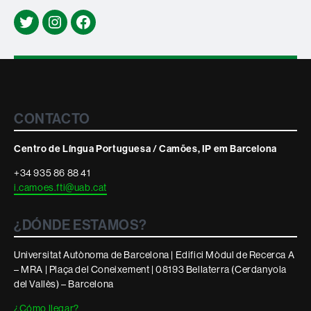
Twitter
Instagram
Facebook
Contacte
CONTACTO
i
informació
Centro de Língua Portuguesa / Camões, IP em Barcelona
legal
+34 935 86 88 41
i.camoes.fti@uab.cat
¿DÓNDE ESTAMOS?
Universitat Autònoma de Barcelona | Edifici Mòdul de Recerca A
– MRA | Plaça del Coneixement | 08193 Bellaterra (Cerdanyola
del Vallès) – Barcelona
¿Cómo llegar?