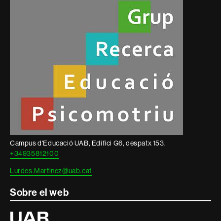
informació
legal
Campus d'Educació UAB, Edifici G6, despatx 153.
+34935812100
Lurdes.Martinez@uab.cat
Sobre el web
Universitat