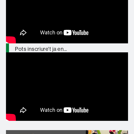
divendres diferents per només 18€!
Formació organitzada i reconeguda per
@ICEUAB
Pots inscriure't ja en...
https://t.co/zT5lMyMgZZ
pic.twitter.com/YjGGegu8Sj
— GREP_UAB (@GREP_UAB)
January
27, 2026