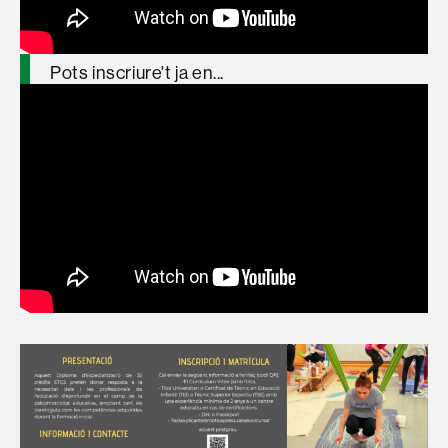
@ICEUAB
Pots inscriure't ja en...
https://t.co/zT5lMyMgZZ
pic.twitter.com/YjGGegu8Sj
— GREP_UAB (@GREP_UAB)
January
27, 2026