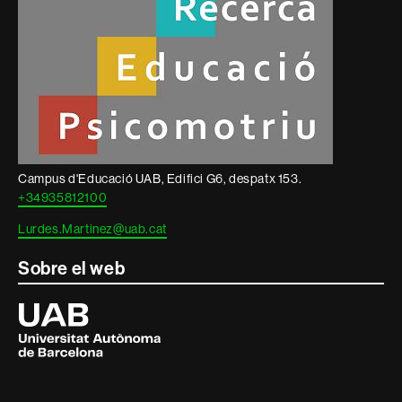
Campus d'Educació UAB, Edifici G6, despatx 153.
+34935812100
Lurdes.Martinez@uab.cat
Sobre el web
Universitat
Autònoma
de
Barcelona