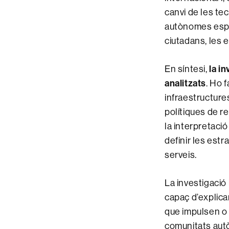
canvi de les te
autònomes espa
ciutadans, les e
la i
En síntesi,
analitzats
. Ho f
infraestructures
polítiques de re
la interpretació
definir les estr
serveis.
La investigació
capaç d’explica
que impulsen o 
comunitats autò