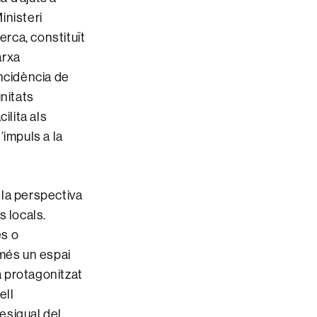
inisteri
rca, constituït
arxa
ncidència de
nitats
ilita als
’impuls a la
 la perspectiva
 locals.
es o
 més un espai
a protagonitzat
ell
desigual del