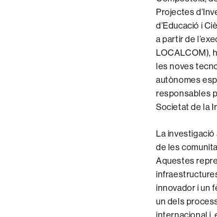
Projectes d’Inv
d’Educació i Ci
a partir de l’ex
LOCALCOM), ha 
les noves tecno
autònomes espany
responsables pú
Societat de la I
La investigació
de les comunit
Aquestes represe
infraestructure
innovador i un f
un dels process
internacional i,