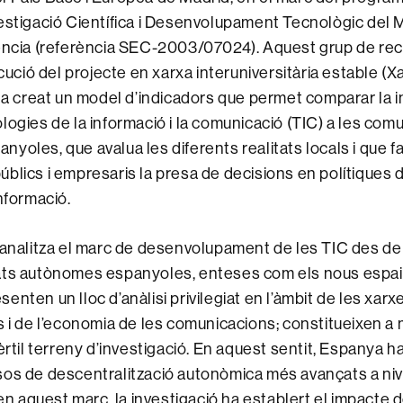
estigació Científica i Desenvolupament Tecnològic del M
ència (referència SEC-2003/07024). Aquest grup de rece
ecució del projecte en xarxa interuniversitària estable (X
creat un model d’indicadors que permet comparar la i
logies de la informació i la comunicació (TIC) a les comu
oles, que avalua les diferents realitats locals i que fac
blics i empresaris la presa de decisions en polítiques d
nformació.
 analitza el marc de desenvolupament de les TIC des de
ats autònomes espanyoles, enteses com els nous espais
nten un lloc d’anàlisi privilegiat en l’àmbit de les xarx
s i de l’economia de les comunicacions; constitueixen a
èrtil terreny d’investigació. En aquest sentit, Espanya h
os de descentralització autonòmica més avançats a niv
 en aquest marc, la investigació ha establert el impacte 