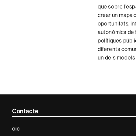
que sobre l’espa
crear un mapa 
oportunitats, in
autonòmics de S
polítiques públi
diferents comun
un dels models 
Contacte
Contacte
i
OIC
informació