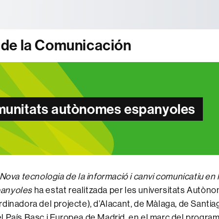
tònoma de Barcelona
 de la Comunicación
comunitats autònomes espanyoles
Nova tecnologia de la informació i canvi comunicatiu en
anyoles
ha estat realitzada per les universitats Autòn
dinadora del projecte), d’Alacant, de Màlaga, de Santia
 País Basc i Europea de Madrid, en el marc del programa