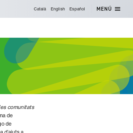
MENÚ
Català
English
Español
 les comunitats
oma de
go de
 d’ajuts a