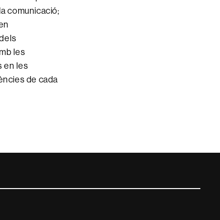
 la comunicació;
 en
odels
amb les
s en les
dències de cada