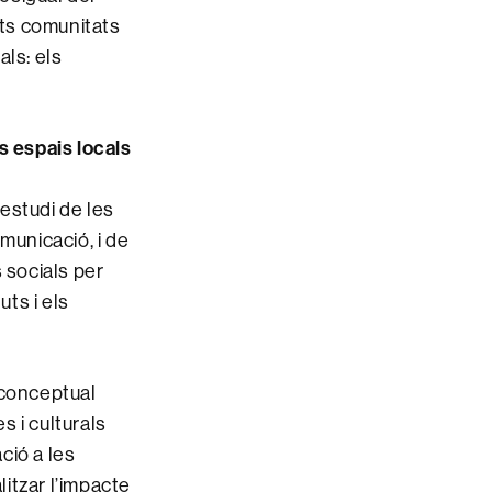
nts comunitats
ls: els
s espais locals
’estudi de les
omunicació, i de
s socials per
uts i els
 conceptual
 i culturals
ció a les
itzar l’impacte