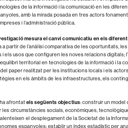
cnologies de la informació i la comunicació en les difere
nyoles, amb la mirada posada en tres actors fonamenta
mpreses i l’administració pública.
nvestigació mesura el canvi comunicatiu en els diferent
a a partir de l’anàlisi comparativa de les oportunitats, les
 i els usos que configuren les noves relacions digitals; l
equilibri territorial en tecnologies de la informació i la c
 del paper realitzat per les institucions locals i els actor
atègies en els àmbits de les infraestructures, els conting
els següents objectius
 ha afrontat
: construir un model
r les circumstàncies socials, econòmiques, tecnològiques
alenteixen el desplegament de la Societat de la Informa
nomes espanyoles; establir un índex estadístic per anal