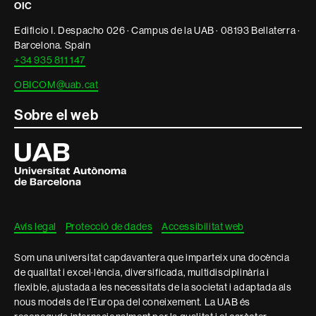
OIC
informació
Edificio I. Despacho 026 · Campus de la UAB · 08193 Bellaterra ·
legal
Barcelona. Spain
+34 935 811 147
OBICOM@uab.cat
Sobre el web
Universitat
Autònoma
de
Barcelona
Avís legal
Protecció de dades
Accessibilitat web
Som una universitat capdavantera que imparteix una docència
de qualitat i excel·lència, diversificada, multidisciplinària i
flexible, ajustada a les necessitats de la societat i adaptada als
nous models de l'Europa del coneixement. La UAB és