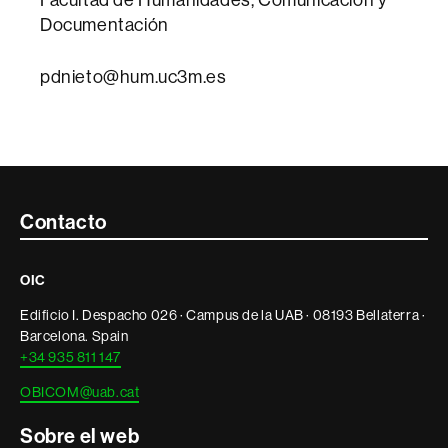
Documentación
pdnieto@hum.uc3m.es
Contacte
Contacto
i
OIC
informació
Edificio I. Despacho 026 · Campus de la UAB · 08193 Bellaterra ·
legal
Barcelona. Spain
+34 935 811 147
OBICOM@uab.cat
Sobre el web