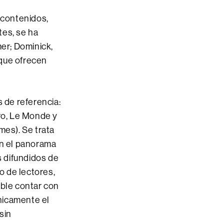
 contenidos,
tes, se ha
er; Dominick,
 que ofrecen
 de referencia:
aro, Le Monde y
mes). Se trata
an el panorama
s difundidos de
o de lectores,
able contar con
nicamente el
sin