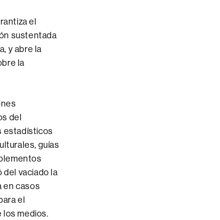
rantiza el
xión sustentada
, y abre la
obre la
ones
os del
s estadísticos
lturales, guías
suplementos
 del vaciado la
da en casos
para el
e los medios.