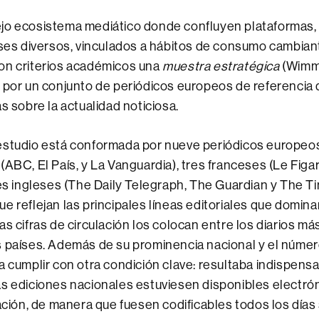
jo ecosistema mediático donde confluyen plataformas,
eses diversos, vinculados a hábitos de consumo cambian
on criterios académicos una
muestra estratégica
(Wimm
 por un conjunto de periódicos europeos de referencia
s sobre la actualidad noticiosa.
estudio está conformada por nueve periódicos europeos
(ABC, El País, y La Vanguardia), tres franceses (Le Fig
res ingleses (The Daily Telegraph, The Guardian y The Ti
e reflejan las principales líneas editoriales que domin
as cifras de circulación los colocan entre los diarios má
 países. Además de su prominencia nacional y el númer
a cumplir con otra condición clave: resultaba indispens
as ediciones nacionales estuviesen disponibles electró
cación, de manera que fuesen codificables todos los días 