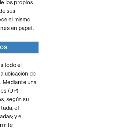
de los propios
 de sus
ece el mismo
iones en papel.
TOS
s todo el
la ubicación de
). Mediante una
les (UP)
os, según su
rtada; el
adas; y el
ermite