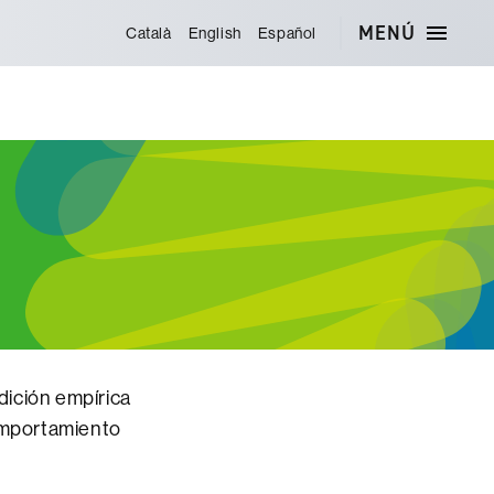
MENÚ
Català
English
Español
adición empírica
comportamiento