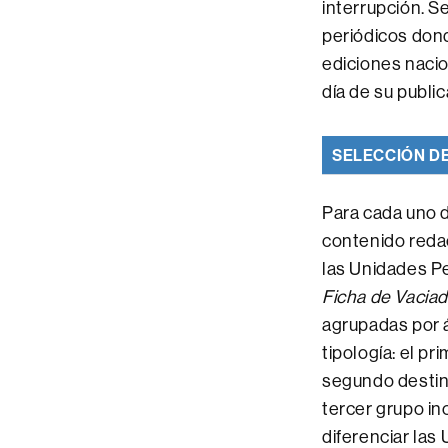
interrupción. S
periódicos dond
ediciones nacio
día de su public
SELECCIÓN DE
Para cada uno d
contenido redacc
las Unidades Pe
Ficha de Vaciad
agrupadas por á
tipología: el pr
segundo destina
tercer grupo in
diferenciar las