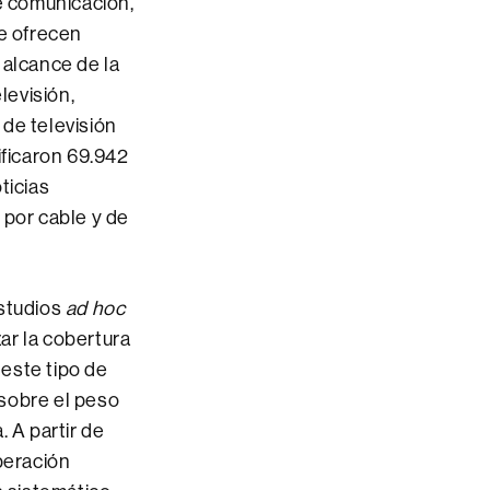
de comunicación,
e ofrecen
 alcance de la
levisión,
 de televisión
ificaron 69.942
ticias
n por cable y de
estudios
ad hoc
ar la cobertura
 este tipo de
 sobre el peso
 A partir de
peración