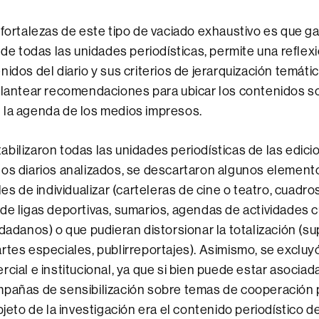
 fortalezas de este tipo de vaciado exhaustivo es que ga
o de todas las unidades periodísticas, permite una refle
idos del diario y sus criterios de jerarquización temática
plantear recomendaciones para ubicar los contenidos s
 la agenda de los medios impresos.
bilizaron todas las unidades periodísticas de las edici
os diarios analizados, se descartaron algunos element
les de individualizar (carteleras de cine o teatro, cuadro
de ligas deportivas, sumarios, agendas de actividades cu
udadanos) o que pudieran distorsionar la totalización (
rtes especiales, publirreportajes). Asimismo, se excluyó
rcial e institucional, ya que si bien puede estar asocia
mpañas de sensibilización sobre temas de cooperación 
bjeto de la investigación era el contenido periodístico d