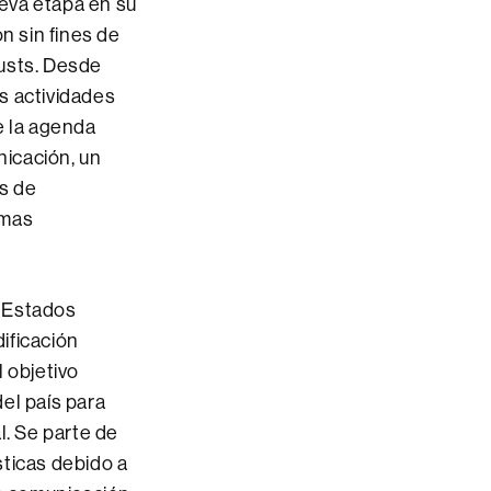
eva etapa en su
n sin fines de
rusts. Desde
s actividades
e la agenda
nicación, un
s de
emas
n Estados
ificación
 objetivo
el país para
l. Se parte de
sticas debido a