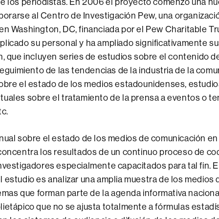
de los periodistas. En 2006 el proyecto comenzó una nu
orporarse al Centro de Investigación Pew, una organizació
en Washington, DC, financiada por el Pew Charitable T
licado su personal y ha ampliado significativamente su
n, que incluyen series de estudios sobre el contenido d
 seguimiento de las tendencias de la industria de la comu
sobre el estado de los medios estadounidenses, estudio
uales sobre el tratamiento de la prensa a eventos o t
tc.
anual sobre el estado de los medios de comunicación e
concentra los resultados de un continuo proceso de cod
nvestigadores especialmente capacitados para tal fin. El
 estudio es analizar una amplia muestra de los medios d
 temas que forman parte de la agenda informativa naciona
ietápico que no se ajusta totalmente a fórmulas estadí