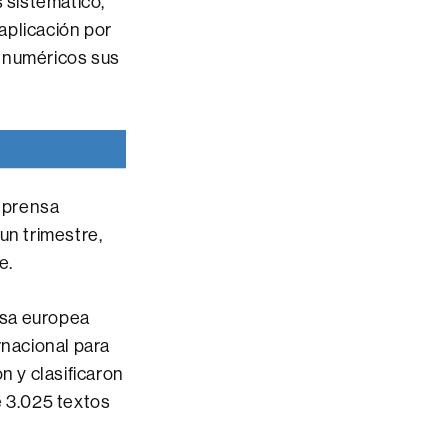
s sistemático,
 aplicación por
s numéricos sus
a prensa
un trimestre,
e.
ensa europea
rnacional para
n y clasificaron
e 3.025 textos