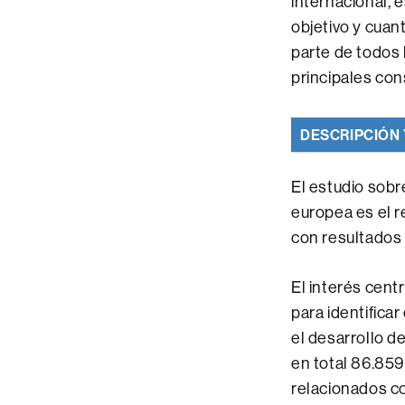
internacional, 
objetivo y cuant
parte de todos 
principales con
DESCRIPCIÓN 
El estudio sobr
europea es el r
con resultados 
El interés cent
para identifica
el desarrollo d
en total 86.859
relacionados co