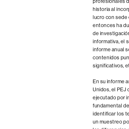
profesionales 
historia al inc
lucro con sede 
entonces ha dup
de investigació
informativa, el
informe anual 
contenidos punt
significativos, e
En su informe 
Unidos, el PEJ 
ejecutado por i
fundamental del
identificar los
un muestreo pol