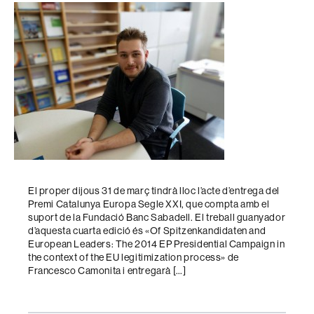
l'entrada
El proper dijous 31 de març tindrà lloc l’acte d’entrega del
Premi Catalunya Europa Segle XXI, que compta amb el
suport de la Fundació Banc Sabadell. El treball guanyador
d’aquesta cuarta edició és «Of Spitzenkandidaten and
European Leaders: The 2014 EP Presidential Campaign in
the context of the EU legitimization process» de
Francesco Camonita i entregarà […]