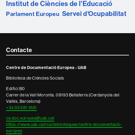
Institut de Ciències de l'Educació
Servei d'Ocupabilitat
Parlament Europeu
Contacte
Contacte
i
Centre de Documentació Europea - UAB
informació
Biblioteca de Ciències Socials
legal
Edifici B0
Carrer de la Vall Moronta. 08193 Bellaterra (Cerdanyola del
Vallès, Barcelona)
+34 93 581 1681
ce.doc.europea@uab.cat
https://www.uab.cat/ca/biblioteques/centre-documentacio-
europea