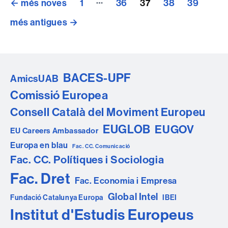
←
més noves
1
36
37
38
39
de
més antigues
→
les
entrades
BACES-UPF
AmicsUAB
Comissió Europea
Consell Català del Moviment Europeu
EUGLOB
EUGOV
EU Careers Ambassador
Europa en blau
Fac. CC. Comunicació
Fac. CC. Polítiques i Sociologia
Fac. Dret
Fac. Economia i Empresa
Global Intel
Fundació Catalunya Europa
IBEI
Institut d'Estudis Europeus