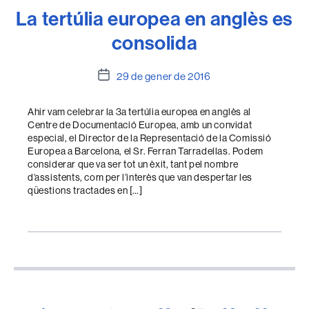
La tertúlia europea en anglès es
consolida
Data
29 de gener de 2016
de
l'entrada
Ahir vam celebrar la 3a tertúlia europea en anglès al
Centre de Documentació Europea, amb un convidat
especial, el Director de la Representació de la Comissió
Europea a Barcelona, el Sr. Ferran Tarradellas. Podem
considerar que va ser tot un èxit, tant pel nombre
d’assistents, com per l’interès que van despertar les
qüestions tractades en […]
Paginació
…