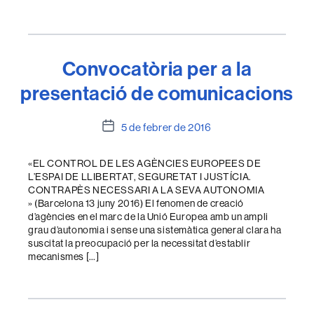
Convocatòria per a la
presentació de comunicacions
Data
5 de febrer de 2016
de
l'entrada
«EL CONTROL DE LES AGÈNCIES EUROPEES DE
L’ESPAI DE LLIBERTAT, SEGURETAT I JUSTÍCIA.
CONTRAPÈS NECESSARI A LA SEVA AUTONOMIA
» (Barcelona 13 juny 2016) El fenomen de creació
d’agències en el marc de la Unió Europea amb un ampli
grau d’autonomia i sense una sistemàtica general clara ha
suscitat la preocupació per la necessitat d’establir
mecanismes […]