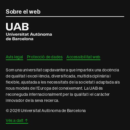
Sobre el web
Universitat
Autònoma
de
Barcelona
Avís legal
Protecció de dades
Accessibilitat web
Som una universitat capdavantera que imparteix una docència
de qualitat i excel·lència, diversificada, multidisciplinària i
flexible, ajustada a les necessitats de la societat i adaptada als
nous models de l'Europa del coneixement. La UAB és
reconeguda internacionalment per la qualitat i el caràcter
innovador de la seva recerca.
© 2026 Universitat Autònoma de Barcelona
Vés a dalt
↑