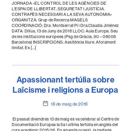
l'entrada
JORNADA «EL CONTROL DE LES AGÈNCIES DE
L’ESPAI DE LLIBERTAT, SEGURETAT I JUSTÍCIA.
CONTRAPÈS NECESSARI A LA SEVA AUTONOMIA»
ORGANITZA: Grup de Recerca MAGELS
COORDINACIÓ: Dra. Montserrat Pi i Dra.Claudia Jiménez
DATA: Dillus, 13 de Juny de 2016 LLOC: Aula Europa. Seu
de les institucions europees (Psg de Gràcia, 90 – 08008
Barcelona) INSCRIPCIONS: Assitència lliure. Aforament
limitat. Es […]
Apassionant tertúlia sobre
Laïcisme i religions a Europa
Data
18 de maig de 2016
de
l'entrada
El passat divendres 13 de maig es va celebrar al Centre de
Documentació Europea la 5a i ultima tertúlia en anglès del
curs acadèmic 2015/16. En aquesta ocasió, la invitada