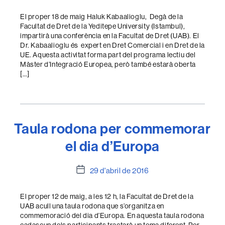
El proper 18 de maig Haluk Kabaalioglu, Degà de la
Facultat de Dret de la Yeditepe University (Istambul),
impartirà una conferència en la Facultat de Dret (UAB). El
Dr. Kabaalioglu és expert en Dret Comercial i en Dret de la
UE. Aquesta activitat forma part del programa lectiu del
Màster d’Integració Europea, però també estarà oberta
[…]
Taula rodona per commemorar
el dia d’Europa
Data
29 d'abril de 2016
de
l'entrada
El proper 12 de maig, a les 12 h, la Facultat de Dret de la
UAB acull una taula rodona que s’organitza en
commemoració del dia d’Europa. En aquesta taula rodona