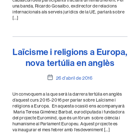
cadascun dels participants tractarà un tema diferent. Per
una banda, Ricardo Gosalbo, exdirector de relacions
internacionals als serveis jurídics de la UE, parlarà sobre
[…]
Laïcisme i religions a Europa,
nova tertúlia en anglès
Data
26 d'abril de 2016
de
l'entrada
Un convoquem a la que serà la darrera tertúlia en anglès
d’aquest curs 2015-2016 per parlar sobre Laïcisme i
religions a Europa. En aquesta ocasió ens acompanyarà
Maria Teresa Giménez Barbat, eurodiputada i fundadora
del projecte Euromind, que és un fòrum sobre ciència i
humanisme al Parlament Europeu. Aquest projecte es
va inaugurar el mes febrer amb l’esdeveniment […]