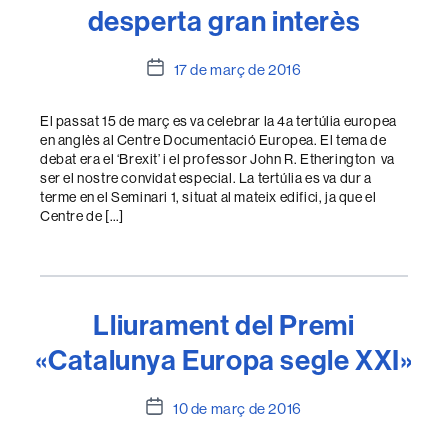
desperta gran interès
Data
17 de març de 2016
de
l'entrada
El passat 15 de març es va celebrar la 4a tertúlia europea
en anglès al Centre Documentació Europea. El tema de
debat era el ‘Brexit’ i el professor John R. Etherington va
ser el nostre convidat especial. La tertúlia es va dur a
terme en el Seminari 1, situat al mateix edifici, ja que el
Centre de […]
Lliurament del Premi
«Catalunya Europa segle XXI»
Data
10 de març de 2016
de