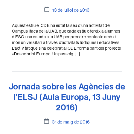
Data
13 de juliol de 2016
de
l'entrada
Aquest estiu el CDE ha estat la seu d’una activitat del
Campus Ítaca de la UAB, que cada estiu ofereix a alumnes
d’ESO una estada a la UAB per prendre contacte amb el
món universitari a través d’activitats lúdiques i educatives.
L’activitat que s’ha celebrat al CDE forma part del projecte
«Descobrint Europa. Un passeig […]
Jornada sobre les Agències de
l’ELSJ (Aula Europa, 13 Juny
2016)
Data
31 de maig de 2016
de