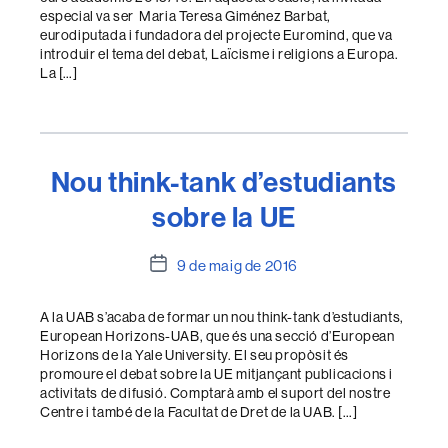
especial va ser Maria Teresa Giménez Barbat,
eurodiputada i fundadora del projecte Euromind, que va
introduir el tema del debat, Laïcisme i religions a Europa.
La […]
Nou think-tank d’estudiants
sobre la UE
Data
9 de maig de 2016
de
l'entrada
A la UAB s’acaba de formar un nou think-tank d’estudiants,
European Horizons-UAB, que és una secció d’European
Horizons de la Yale University. El seu propòsit és
promoure el debat sobre la UE mitjançant publicacions i
activitats de difusió. Comptarà amb el suport del nostre
Centre i també de la Facultat de Dret de la UAB. […]