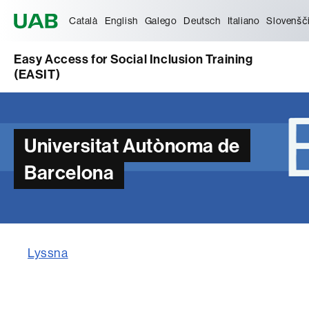
Universitat Autònoma de Barcelona
Català
English
Galego
Deutsch
Italiano
Slovenšč
Easy Access for Social Inclusion Training
(EASIT)
Universitat Autònoma de
Barcelona
Lyssna