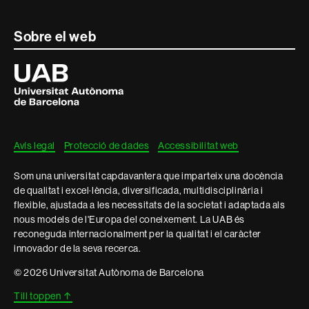
Contacte
Sobre el web
i
Universitat
Autònoma
informació
de
Barcelona
legal
Avís legal
Protecció de dades
Accessibilitat web
Som una universitat capdavantera que imparteix una docència
de qualitat i excel·lència, diversificada, multidisciplinària i
flexible, ajustada a les necessitats de la societat i adaptada als
nous models de l'Europa del coneixement. La UAB és
reconeguda internacionalment per la qualitat i el caràcter
innovador de la seva recerca.
© 2026 Universitat Autònoma de Barcelona
Till toppen
↑