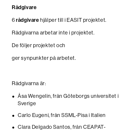
Rådgivare
6
rådgivare
hjälper till i EASIT projektet.
Rådgivarna arbetar inte i projektet.
De följer projektet och
ger synpunkter på arbetet.
Rådgivarna är:
Åsa Wengelin, från Göteborgs universitet i
Sverige
Carlo Eugeni, från SSML-Pisa i Italien
Clara Delgado Santos, från CEAPAT-