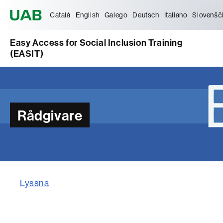
Universitat Autònoma de Barcelona
Català
English
Galego
Deutsch
Italiano
Slovenšč
Easy Access for Social Inclusion Training
(EASIT)
Rådgivare
Lyssna