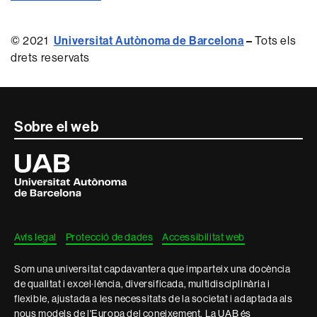
© 2021
Universitat Autònoma de Barcelona
–
Tots els
drets reservats
Contacte
Sobre el web
i
Universitat
Autònoma
informació
de
Barcelona
legal
Avís legal
Protecció de dades
Accessibilitat web
Som una universitat capdavantera que imparteix una docència
de qualitat i excel·lència, diversificada, multidisciplinària i
flexible, ajustada a les necessitats de la societat i adaptada als
nous models de l'Europa del coneixement. La UAB és