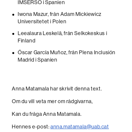
IMSERSO i Spanien
Iwona Mazur, från Adam Mickiewicz
Universitetet i Polen
Leealaura Leskelä, från Selkokeskus i
Finland
Óscar García Muñoz, från Plena Inclusión
Madrid i Spanien
Anna Matamala har skrivit denna text.
Om du vill veta mer om rådgivarna,
Kan du fråga Anna Matamala.
Hennes e-post:
anna.matamala@uab.cat