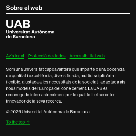
Sobre el web
Universitat
Autònoma
de
Barcelona
Avís legal
Protecció de dades
Accessibilitat web
Som una universitat capdavantera que imparteix una docència
de qualitat i excel·lència, diversificada, multidisciplinària i
flexible, ajustada a les necessitats de la societat i adaptada als
nous models de l'Europa del coneixement. La UAB és
reconeguda internacionalment per la qualitat i el caràcter
innovador de la seva recerca.
© 2026 Universitat Autònoma de Barcelona
To the top
↑