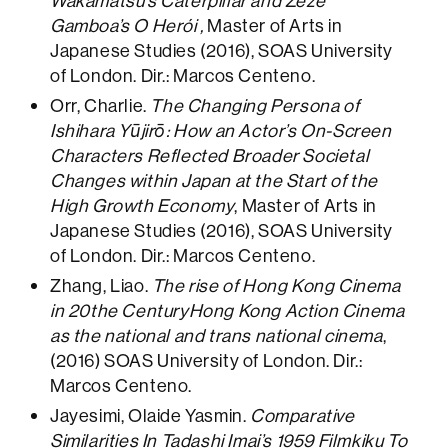
Wakamatsu’s Caterpillar and Zézé
Gamboa’s O Herói ,
Master of Arts in
Japanese Studies (2016), SOAS University
of London. Dir.: Marcos Centeno.
Orr, Charlie.
The Changing Persona of
Ishihara Yūjirō: How an Actor’s On-Screen
Characters Reflected Broader Societal
Changes within Japan at the Start of the
High Growth Economy
, Master of Arts in
Japanese Studies (2016), SOAS University
of London. Dir.: Marcos Centeno.
Zhang, Liao.
The rise of Hong Kong Cinema
in 20the CenturyHong Kong Action Cinema
as the national and trans national cinema
,
(2016) SOAS University of London. Dir.:
Marcos Centeno.
Jayesimi, Olaide Yasmin.
Comparative
Similarities In Tadashi Imai’s 1959 Filmkiku To