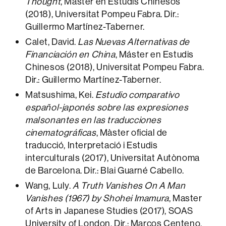
Thought
, Máster en Estudis Chinesos
(2018), Universitat Pompeu Fabra. Dir.:
Guillermo Martínez-Taberner.
Calet, David.
Las Nuevas Alternativas de
Financiación en China
, Máster en Estudis
Chinesos (2018), Universitat Pompeu Fabra.
Dir.: Guillermo Martínez-Taberner.
Matsushima, Kei.
Estudio comparativo
español-japonés sobre las expresiones
malsonantes en las traducciones
cinematográficas
, Màster oficial de
traducció, Interpretació i Estudis
interculturals (2017), Universitat Autònoma
de Barcelona. Dir.: Blai Guarné Cabello.
Wang, Luly.
A Truth Vanishes On A Man
Vanishes (1967) by Shohei Imamura
, Master
of Arts in Japanese Studies (2017), SOAS
University of London. Dir.: Marcos Centeno.