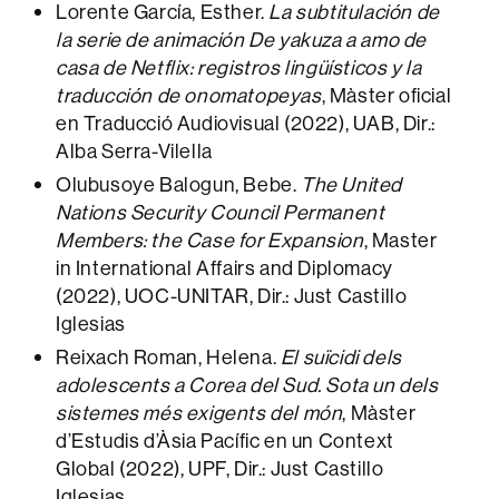
Lorente García, Esther.
La subtitulación de
la serie de animación De yakuza a amo de
casa de Netflix: registros lingüísticos y la
traducción de onomatopeyas
, Màster oficial
en Traducció Audiovisual (2022), UAB, Dir.:
Alba Serra-Vilella
Olubusoye Balogun, Bebe.
The United
Nations Security Council Permanent
Members: the Case for Expansion
, Master
in International Affairs and Diplomacy
(2022), UOC-UNITAR, Dir.: Just Castillo
Iglesias
Reixach Roman, Helena.
El suïcidi dels
adolescents a Corea del Sud. Sota un dels
sistemes més exigents del món
, Màster
d’Estudis d’Àsia Pacífic en un Context
Global (2022), UPF, Dir.: Just Castillo
Iglesias