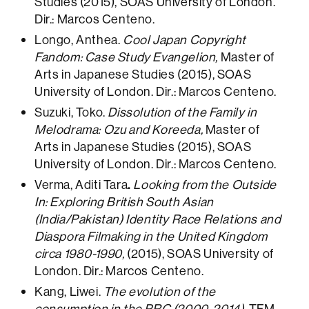
Studies (2015), SOAS University of London.
Dir.: Marcos Centeno.
Longo, Anthea.
Cool Japan Copyright
Fandom: Case Study Evangelion,
Master of
Arts in Japanese Studies (2015), SOAS
University of London. Dir.: Marcos Centeno.
Suzuki, Toko.
Dissolution of the Family in
Melodrama: Ozu and Koreeda,
Master of
Arts in Japanese Studies (2015), SOAS
University of London. Dir.: Marcos Centeno.
Verma, Aditi Tara
.
Looking from the Outside
In: Exploring British South Asian
(India/Pakistan) Identity Race Relations and
Diaspora Filmaking in the United Kingdom
circa 1980-1990,
(2015), SOAS University of
London. Dir.: Marcos Centeno.
Kang, Liwei.
The evolution of the
consumption in the PRC (2000-2014)
, TFM