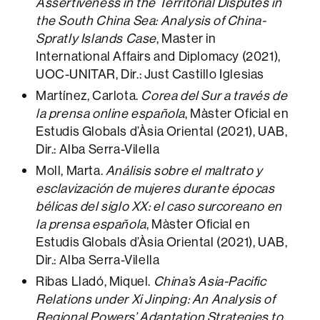
Assertiveness in the Territorial Disputes in
the South China Sea: Analysis of China-
Spratly Islands Case
, Master in
International Affairs and Diplomacy (2021),
UOC-UNITAR, Dir.: Just Castillo Iglesias
Martínez, Carlota.
Corea del Sur a través de
la prensa online española
, Màster Oficial en
Estudis Globals d’Àsia Oriental (2021), UAB,
Dir.: Alba Serra-Vilella
Moll, Marta.
Análisis sobre el maltrato y
esclavización de mujeres durante épocas
bélicas del siglo XX: el caso surcoreano en
la prensa española
, Màster Oficial en
Estudis Globals d’Àsia Oriental (2021), UAB,
Dir.: Alba Serra-Vilella
Ribas Lladó, Miquel.
China’s Asia-Pacific
Relations under Xi Jinping: An Analysis of
Regional Powers’ Adaptation Strategies to