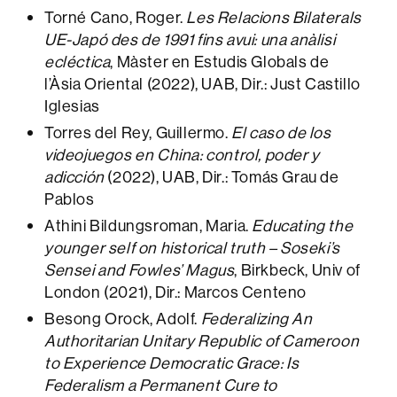
Torné Cano, Roger.
Les Relacions Bilaterals
UE-Japó des de 1991 fins avui: una anàlisi
ecléctica
, Màster en Estudis Globals de
l’Àsia Oriental (2022), UAB, Dir.: Just Castillo
Iglesias
Torres del Rey, Guillermo.
El caso de los
videojuegos en China: control, poder y
adicción
(2022), UAB, Dir.: Tomás Grau de
Pablos
Athini Bildungsroman, Maria.
Educating the
younger self on historical truth – Soseki’s
Sensei and Fowles’ Magus
, Birkbeck, Univ of
London (2021), Dir.: Marcos Centeno
Besong Orock, Adolf.
Federalizing An
Authoritarian Unitary Republic of Cameroon
to Experience Democratic Grace: Is
Federalism a Permanent Cure to