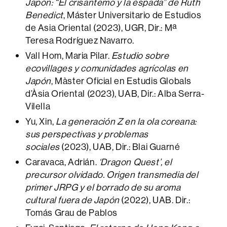
Japón: “El crisantemo y la espada” de Ruth
Benedict
, Máster Universitario de Estudios
de Asia Oriental (2023), UGR, Dir.: Mª
Teresa Rodríguez Navarro.
Vall Hom, Maria Pilar.
Estudio sobre
ecovillages y comunidades agrícolas en
Japón
, Màster Oficial en Estudis Globals
d’Àsia Oriental (2023), UAB, Dir.: Alba Serra-
Vilella
Yu, Xin,
La generación Z en la ola coreana:
sus perspectivas y problemas
sociales
(2023), UAB, Dir.: Blai Guarné
Caravaca, Adrián.
‘Dragon Quest’, el
precursor olvidado. Origen transmedia del
primer JRPG y el borrado de su aroma
cultural fuera de Japón
(2022), UAB. Dir.:
Tomás Grau de Pablos