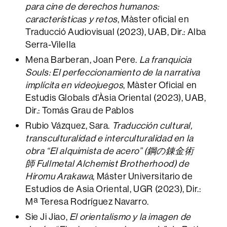
para cine de derechos humanos:
características y retos
, Màster oficial en
Traducció Audiovisual (2023), UAB, Dir.: Alba
Serra-Vilella
Mena Barberan, Joan Pere.
La franquicia
Souls: El perfeccionamiento de la narrativa
implícita en videojuegos
, Màster Oficial en
Estudis Globals d’Àsia Oriental (2023), UAB,
Dir.: Tomás Grau de Pablos
Rubio Vázquez, Sara.
Traducción cultural,
transculturalidad e interculturalidad en la
obra “El alquimista de acero” (
鋼の錬金術
師
Fullmetal Alchemist Brotherhood) de
Hiromu Arakawa
, Máster Universitario de
Estudios de Asia Oriental, UGR (2023), Dir.:
Mª Teresa Rodríguez Navarro.
Sie Ji Jiao,
El orientalismo y la imagen de