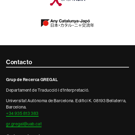
Contacte
Contacto
i
Grup de Recerca GREGAL
informació
Departament de Traducció i d'Interpretació.
legal
Universitat Autònoma de Barcelona. Edifici K. 08193 Bellaterra,
Barcelona.
+34 935 813 383
gr.gregal@uab.cat