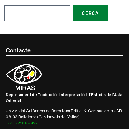
Cerca
CERCA
Contacte
Contacte
i
informació
legal
Departament de Traducció i Interpretació i d’Estudis de l’Àsia
Oriental
Universitat Autònoma de Barcelona Edifici K, Campus de la UAB
08193 Bellaterra (Cerdanyola del Vallès)
+34 935 813 368