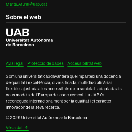
Marta.Arumi@uab.cat
Sobre el web
Universitat
Autònoma
de
Barcelona
Avís legal
Protecció de dades
Accessibilitat web
Som una universitat capdavantera que imparteix una docència
de qualitat i excel·lència, diversificada, multidisciplinària i
flexible, ajustada a les necessitats de la societat i adaptada als
nous models de l'Europa del coneixement. La UAB és
reconeguda internacionalment per la qualitat i el caràcter
innovador de la seva recerca.
© 2026 Universitat Autònoma de Barcelona
Vés a dalt
↑