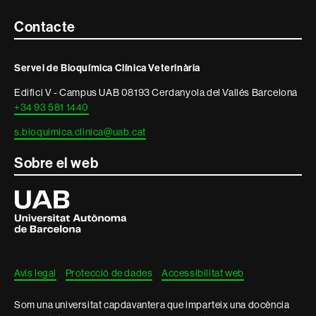
Contacte
Contacte
i
Servei de Bioquímica Clínica Veterinària
informació
Edifici V - Campus UAB 08193 Cerdanyola del Vallés Barcelona
legal
+34 93 581 1440
s.bioquimica.clinica@uab.cat
Sobre el web
Universitat
Autònoma
de
Barcelona
Avís legal
Protecció de dades
Accessibilitat web
Som una universitat capdavantera que imparteix una docència