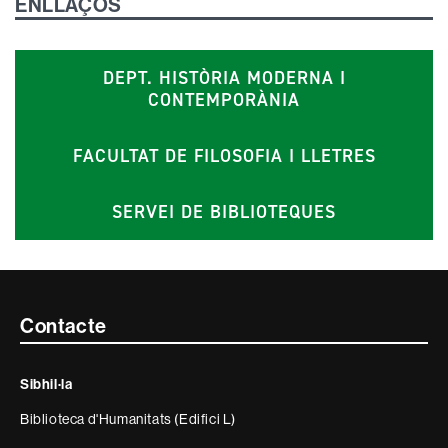
ENLLAÇOS
DEPT. HISTÒRIA MODERNA I
CONTEMPORÀNIA
FACULTAT DE FILOSOFIA I LLETRES
SERVEI DE BIBLIOTEQUES
Contacte
Contacte
i
Sibhil·la
informació
Biblioteca d'Humanitats (Edifici L)
legal