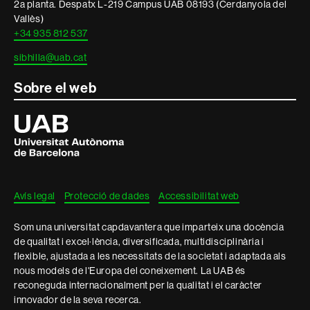
2a planta. Despatx L-219 Campus UAB 08193 (Cerdanyola del
Vallès)
+34 935 812 537
sibhilla@uab.cat
Sobre el web
Universitat
Autònoma
de
Barcelona
Avís legal
Protecció de dades
Accessibilitat web
Som una universitat capdavantera que imparteix una docència
de qualitat i excel·lència, diversificada, multidisciplinària i
flexible, ajustada a les necessitats de la societat i adaptada als
nous models de l'Europa del coneixement. La UAB és
reconeguda internacionalment per la qualitat i el caràcter
innovador de la seva recerca.