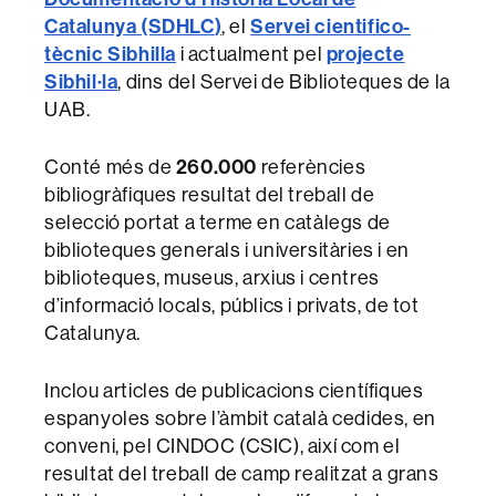
Catalunya (SDHLC
)
, el
Servei cientifico-
tècnic Sibhilla
i actualment pel
projecte
Sibhil·la
, dins del Servei de Biblioteques de la
UAB.
Conté més de
260.000
referències
bibliogràfiques resultat del treball de
selecció portat a terme en catàlegs de
biblioteques generals i universitàries i en
biblioteques, museus, arxius i centres
d’informació locals, públics i privats, de tot
Catalunya.
Inclou articles de publicacions científiques
espanyoles sobre l’àmbit català cedides, en
conveni, pel CINDOC (CSIC), així com el
resultat del treball de camp realitzat a grans