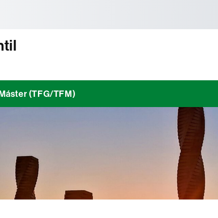
tònoma de Barcelona
til
/ Máster (TFG/TFM)