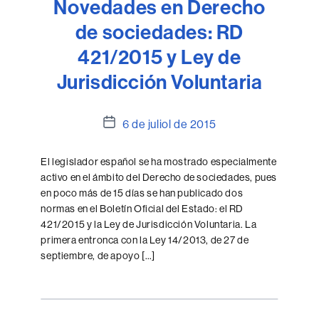
Novedades en Derecho
de sociedades: RD
421/2015 y Ley de
Jurisdicción Voluntaria
Data
6 de juliol de 2015
de
l'entrada
El legislador español se ha mostrado especialmente
activo en el ámbito del Derecho de sociedades, pues
en poco más de 15 días se han publicado dos
normas en el Boletín Oficial del Estado: el RD
421/2015 y la Ley de Jurisdicción Voluntaria. La
primera entronca con la Ley 14/2013, de 27 de
septiembre, de apoyo […]