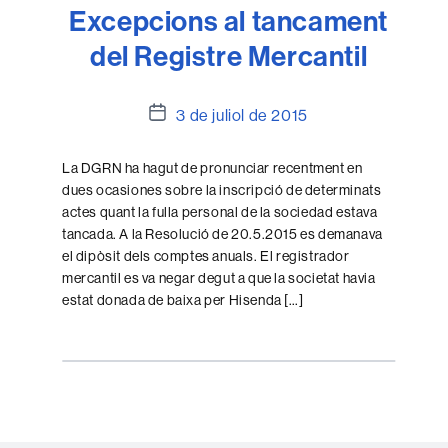
Excepcions al tancament
del Registre Mercantil
Data
3 de juliol de 2015
de
l'entrada
La DGRN ha hagut de pronunciar recentment en
dues ocasiones sobre la inscripció de determinats
actes quant la fulla personal de la sociedad estava
tancada. A la Resolució de 20.5.2015 es demanava
el dipòsit dels comptes anuals. El registrador
mercantil es va negar degut a que la societat havia
estat donada de baixa per Hisenda […]