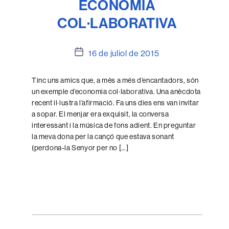
ECONOMIA
COL·LABORATIVA
Data
16 de juliol de 2015
de
l'entrada
Tinc uns amics que, a més a més d’encantadors, són
un exemple d’economia col·laborativa. Una anècdota
recent il·lustra l’afirmació. Fa uns dies ens van invitar
a sopar. El menjar era exquisit, la conversa
interessant i la música de fons adient. En preguntar
la meva dona per la cançó que estava sonant
(perdona-la Senyor per no […]