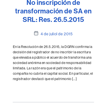
No inscripción de
transformación de SA en
SRL: Res. 26.5.2015
Data
4 de juliol de 2015
de
l'entrada
En la Resolución de 26.5.2015, la DGRN confirma la
decisión del registrador de no inscribir la escritura
que elevaba a público el acuerdo de transforma una
sociedad anónima en sociedad de responsabilidad
limitada. La razón era que el patrimonio de la
compañía no cubría el capital social. En particular, el
registrador destacó que el patrimonio […]