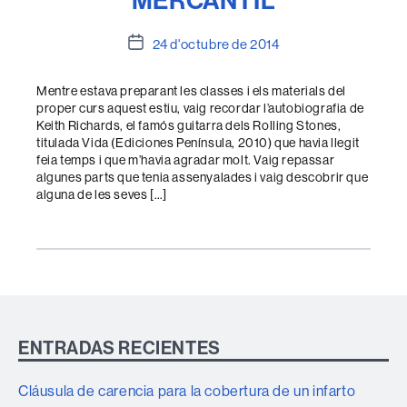
Data
24 d'octubre de 2014
de
l'entrada
Mentre estava preparant les classes i els materials del
proper curs aquest estiu, vaig recordar l’autobiografia de
Keith Richards, el famós guitarra dels Rolling Stones,
titulada Vida (Ediciones Península, 2010) que havia llegit
feia temps i que m’havia agradar molt. Vaig repassar
algunes parts que tenia assenyalades i vaig descobrir que
alguna de les seves […]
ENTRADAS RECIENTES
Cláusula de carencia para la cobertura de un infarto