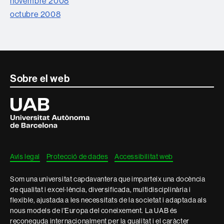
novembre 2008
octubre 2008
Contacte
Sobre el web
i
Universitat
Autònoma
informació
de
Barcelona
legal
Avís legal
Protecció de dades
Accessibilitat web
Som una universitat capdavantera que imparteix una docència
de qualitat i excel·lència, diversificada, multidisciplinària i
flexible, ajustada a les necessitats de la societat i adaptada als
nous models de l'Europa del coneixement. La UAB és
reconeguda internacionalment per la qualitat i el caràcter