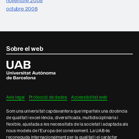
novembre 2008
octubre 2008
Contacte
Sobre el web
i
Universitat
Autònoma
informació
de
Barcelona
legal
Avís legal
Protecció de dades
Accessibilitat web
Som una universitat capdavantera que imparteix una docència
de qualitat i excel·lència, diversificada, multidisciplinària i
flexible, ajustada a les necessitats de la societat i adaptada als
nous models de l'Europa del coneixement. La UAB és
reconeguda internacionalment per la qualitat i el caràcter