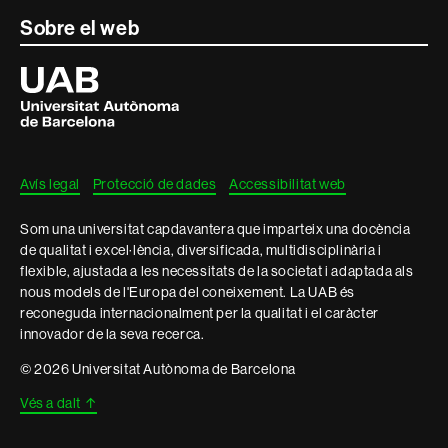
Contacte
Sobre el web
i
Universitat
Autònoma
informació
de
Barcelona
legal
Avís legal
Protecció de dades
Accessibilitat web
Som una universitat capdavantera que imparteix una docència
de qualitat i excel·lència, diversificada, multidisciplinària i
flexible, ajustada a les necessitats de la societat i adaptada als
nous models de l'Europa del coneixement. La UAB és
reconeguda internacionalment per la qualitat i el caràcter
innovador de la seva recerca.
© 2026 Universitat Autònoma de Barcelona
Vés a dalt
↑