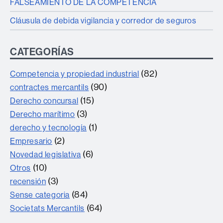
FALSEAMIENTO DE LA COMPETENCIA
Cláusula de debida vigilancia y corredor de seguros
CATEGORÍAS
(82)
Competencia y propiedad industrial
(90)
contractes mercantils
(15)
Derecho concursal
(3)
Derecho marítimo
(1)
derecho y tecnología
(2)
Empresario
(6)
Novedad legislativa
(10)
Otros
(3)
recensión
(84)
Sense categoria
(64)
Societats Mercantils