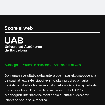
Contacte
Sobre el web
i
Universitat
Autònoma
informació
de
Barcelona
legal
Avís legal
Protecció de dades
Accessibilitat web
Som una universitat capdavantera que imparteix una docència
de qualitat i excel·lència, diversificada, multidisciplinària i
flexible, ajustada a les necessitats de la societat i adaptada als
nous models de l'Europa del coneixement. La UAB és
reconeguda internacionalment per la qualitat i el caràcter
innovador de la seva recerca.