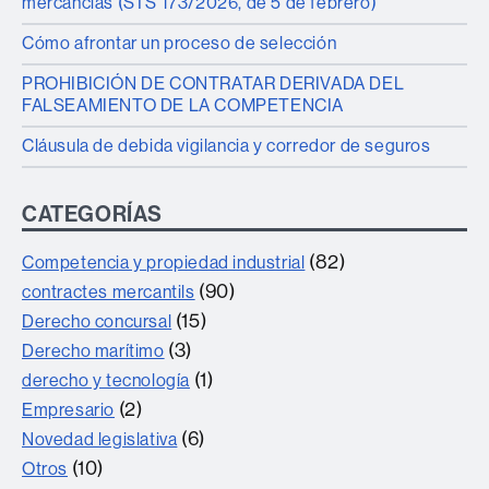
mercancías (STS 173/2026, de 5 de febrero)
Cómo afrontar un proceso de selección
PROHIBICIÓN DE CONTRATAR DERIVADA DEL
FALSEAMIENTO DE LA COMPETENCIA
Cláusula de debida vigilancia y corredor de seguros
CATEGORÍAS
(82)
Competencia y propiedad industrial
(90)
contractes mercantils
(15)
Derecho concursal
(3)
Derecho marítimo
(1)
derecho y tecnología
(2)
Empresario
(6)
Novedad legislativa
(10)
Otros