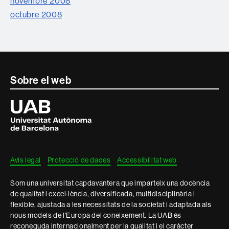
novembre 2008
octubre 2008
Contacte
Sobre el web
i
Universitat
Autònoma
informació
de
Barcelona
legal
Avís legal
Protecció de dades
Accessibilitat web
Som una universitat capdavantera que imparteix una docència
de qualitat i excel·lència, diversificada, multidisciplinària i
flexible, ajustada a les necessitats de la societat i adaptada als
nous models de l'Europa del coneixement. La UAB és
reconeguda internacionalment per la qualitat i el caràcter