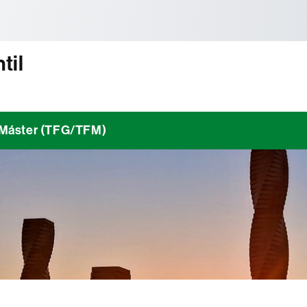
tònoma de Barcelona
til
/ Máster (TFG/TFM)