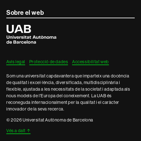
Contacte
Sobre el web
i
Universitat
Autònoma
informació
de
Barcelona
legal
Avís legal
Protecció de dades
Accessibilitat web
Som una universitat capdavantera que imparteix una docència
de qualitat i excel·lència, diversificada, multidisciplinària i
flexible, ajustada a les necessitats de la societat i adaptada als
nous models de l'Europa del coneixement. La UAB és
reconeguda internacionalment per la qualitat i el caràcter
innovador de la seva recerca.
© 2026 Universitat Autònoma de Barcelona
Vés a dalt
↑