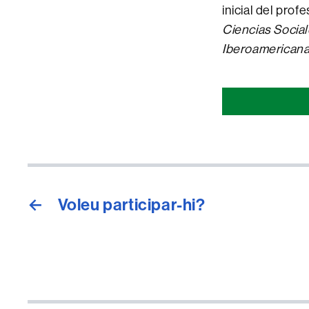
inicial del prof
Ciencias Socia
Iberoamericana
Comparti
esta
página
←
Voleu participar-hi?