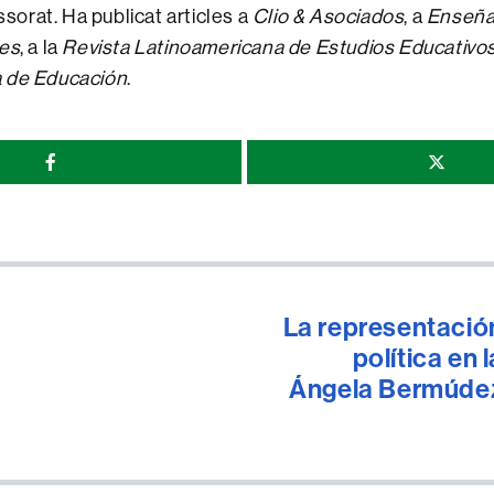
essorat. Ha publicat articles a
Clio & Asociados
, a
Enseña
les
, a la
Revista Latinoamericana de Estudios Educativo
 de Educación
.
r
La representación 
política en 
Ángela Bermúdez