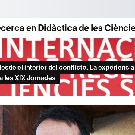
tònoma de Barcelona
cerca en Didàctica de les Ciènci
esde el interior del conflicto. La experienci
 a les XIX Jornades