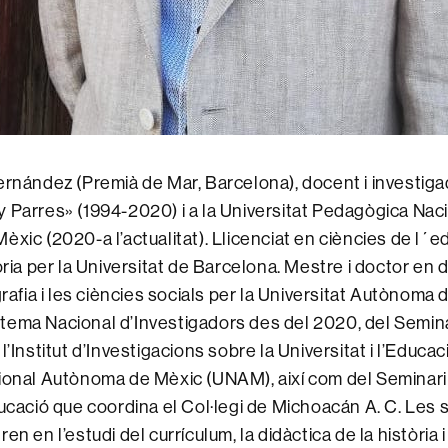
ernández (Premià de Mar, Barcelona), docent i investigad
 Parres» (1994-2020) i a la Universitat Pedagògica Naci
xic (2020-a l’actualitat). Llicenciat en ciències de l´e
òria per la Universitat de Barcelona. Mestre i doctor en d
grafia i les ciències socials per la Universitat Autònoma
tema Nacional d’Investigadors des del 2020, del Semin
l’Institut d’Investigacions sobre la Universitat i l’Educac
cional Autònoma de Mèxic (UNAM), així com del Seminar
ducació que coordina el Col·legi de Michoacán A. C. Les
en en l’estudi del currículum, la didàctica de la història i