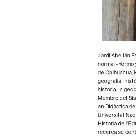
Jordi Abellán F
normal «Yermo y
de Chihuahua, Mè
geografia i hist
història, la geo
Membre del Sis
en Didàctica de 
Universitat Na
Història de l’E
recerca se centr