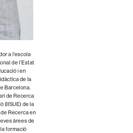
or a l’escola
onal de l’Estat
ducació i en
idàctica de la
 de Barcelona.
ari de Recerca
ió (IISUE) de la
i de Recerca en
 seves àrees de
 la formació