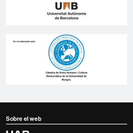
Contacte
Sobre el web
i
Universitat