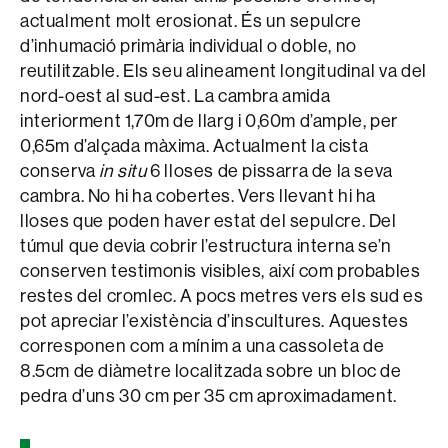
actualment molt erosionat. És un sepulcre
d’inhumació primària individual o doble, no
reutilitzable. Els seu alineament longitudinal va del
nord-oest al sud-est. La cambra amida
interiorment 1,70m de llarg i 0,60m d’ample, per
0,65m d’alçada màxima. Actualment la cista
conserva
in situ
6 lloses de pissarra de la seva
cambra. No hi ha cobertes. Vers llevant hi ha
lloses que poden haver estat del sepulcre. Del
túmul que devia cobrir l’estructura interna se’n
conserven testimonis visibles, així com probables
restes del cromlec. A pocs metres vers els sud es
pot apreciar l’existència d’inscultures. Aquestes
corresponen com a mínim a una cassoleta de
8.5cm de diàmetre localitzada sobre un bloc de
pedra d’uns 30 cm per 35 cm aproximadament.