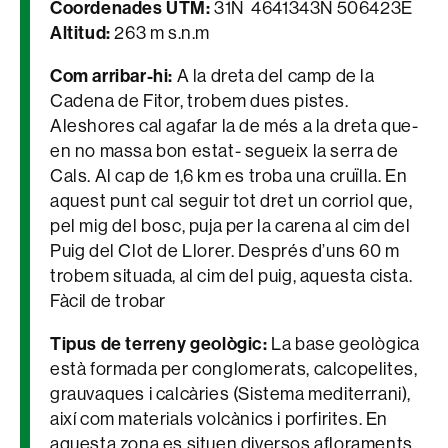
Coordenades UTM:
31N 4641343N 506423E
Altitud:
263 m s.n.m
Com arribar-hi:
A la dreta del camp de la
Cadena de Fitor, trobem dues pistes.
Aleshores cal agafar la de més a la dreta que-
en no massa bon estat- segueix la serra de
Cals. Al cap de 1,6 km es troba una cruïlla. En
aquest punt cal seguir tot dret un corriol que,
pel mig del bosc, puja per la carena al cim del
Puig del Clot de Llorer. Després d’uns 60 m
trobem situada, al cim del puig, aquesta cista.
Fàcil de trobar
Tipus de terreny geològic:
La base geològica
està formada per conglomerats, calcopelites,
grauvaques i calcàries (Sistema mediterrani),
així com materials volcànics i porfirites. En
aquesta zona es situen diversos afloraments