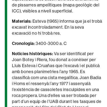
de pissarres ampelítiques (mapa geològic del
ICC), visibles a nivell superficial.
Materials:
Esteva (1965) informa que ja el trobà
excavat incontroladament. En la seva
excavació no hi trobà res.
Cronologia:
3400-3000 a. C
Notícies històriques:
Va ser identificat per
Joan Botey i Riera, fou donat a conèixer per
Lluís Esteva i Cruañas que l’excavà i el publicà
amb bones planimetries l’any 1965. Es
classificà com una cista megalítica. Joan Badia
i Homs el ressenyà l’any 1977 i assenyalà
l’existència de cassoletes insculpides en una
roca propera. Una d’elles va ser trobada per
part d’un equip de l’UAB durant les tasques de