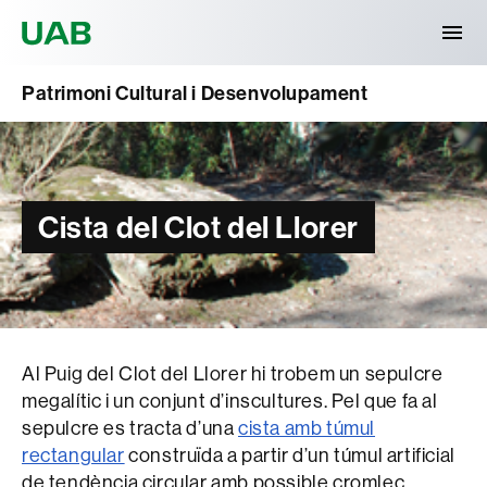
Universitat Autònoma de Barcelona
Patrimoni Cultural i Desenvolupament
Cista del Clot del Llorer
Al Puig del Clot del Llorer hi trobem un sepulcre
megalític i un conjunt d’inscultures. Pel que fa al
sepulcre es tracta d’una
cista amb túmul
rectangular
construïda a partir d’un túmul artificial
de tendència circular amb possible cromlec,