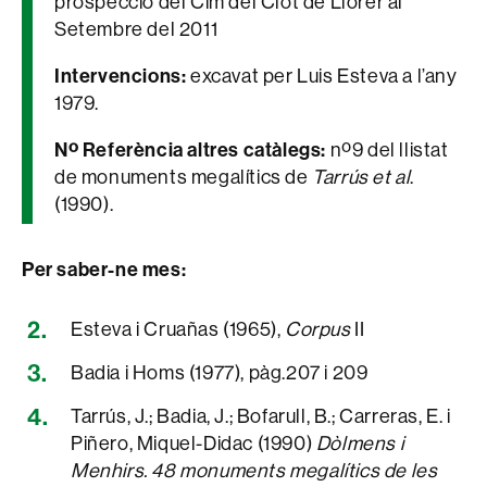
prospecció del Cim del Clot de Llorer al
Setembre del 2011
Intervencions:
excavat per Luis Esteva a l’any
1979.
Nº Referència altres catàlegs:
nº9 del llistat
de monuments megalítics de
Tarrús et al
.
(1990).
Per saber-ne mes:
Esteva i Cruañas (1965),
Corpus
II
Badia i Homs (1977), pàg.207 i 209
Tarrús, J.; Badia, J.; Bofarull, B.; Carreras, E. i
Piñero, Miquel-Didac (1990)
Dòlmens i
Menhirs. 48 monuments megalítics de les