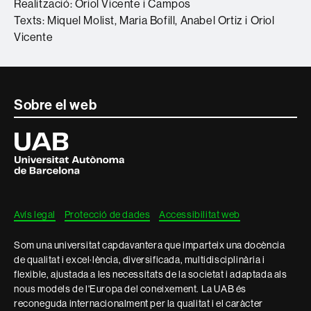
Realització: Oriol Vicente i Campos
Texts: Miquel Molist, Maria Bofill, Anabel Ortiz i Oriol
Vicente
Contacte
Sobre el web
i
Universitat
Autònoma
informació
de
Barcelona
legal
Avís legal
Protecció de dades
Accessibilitat web
Som una universitat capdavantera que imparteix una docència
de qualitat i excel·lència, diversificada, multidisciplinària i
flexible, ajustada a les necessitats de la societat i adaptada als
nous models de l'Europa del coneixement. La UAB és
reconeguda internacionalment per la qualitat i el caràcter