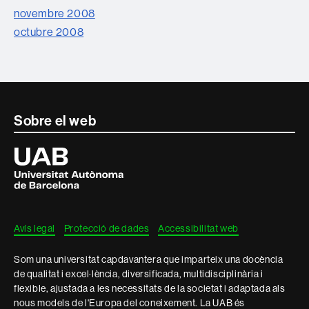
novembre 2008
octubre 2008
Contacte
Sobre el web
i
Universitat
Autònoma
informació
de
Barcelona
legal
Avís legal
Protecció de dades
Accessibilitat web
Som una universitat capdavantera que imparteix una docència
de qualitat i excel·lència, diversificada, multidisciplinària i
flexible, ajustada a les necessitats de la societat i adaptada als
nous models de l'Europa del coneixement. La UAB és