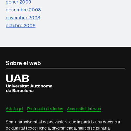
gener 2009
desembre 2008
novembre 2008
octubre 2008
Contacte
Sobre el web
i
Universitat
Autònoma
informació
de
Barcelona
legal
Avís legal
Protecció de dades
Accessibilitat web
Som una universitat capdavantera que imparteix una docència
de qualitat i excel·lència, diversificada, multidisciplinària i