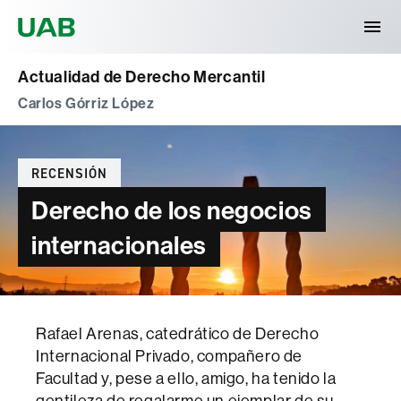
Universitat Autònoma de Barcelona
Actualidad de Derecho Mercantil
Carlos Górriz López
Categories
RECENSIÓN
Derecho de los negocios
internacionales
Rafael Arenas, catedrático de Derecho
Internacional Privado, compañero de
Facultad y, pese a ello, amigo, ha tenido la
gentileza de regalarme un ejemplar de su