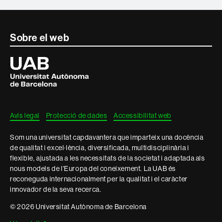
Contacte
Sobre el web
i
Universitat
Autònoma
informació
de
Barcelona
legal
Avís legal
Protecció de dades
Accessibilitat web
Som una universitat capdavantera que imparteix una docència
de qualitat i excel·lència, diversificada, multidisciplinària i
flexible, ajustada a les necessitats de la societat i adaptada als
nous models de l'Europa del coneixement. La UAB és
reconeguda internacionalment per la qualitat i el caràcter
innovador de la seva recerca.
© 2026 Universitat Autònoma de Barcelona