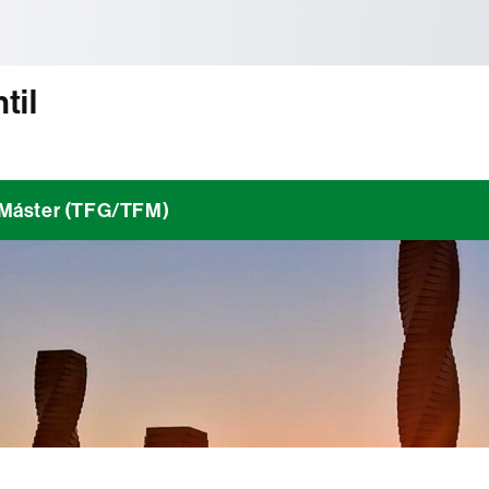
tònoma de Barcelona
til
/ Máster (TFG/TFM)