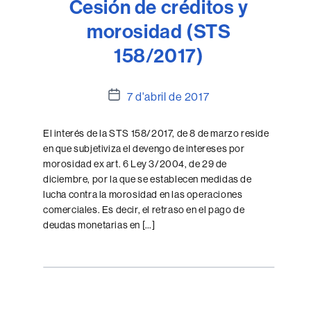
Cesión de créditos y
morosidad (STS
158/2017)
Data
7 d'abril de 2017
de
l'entrada
El interés de la STS 158/2017, de 8 de marzo reside
en que subjetiviza el devengo de intereses por
morosidad ex art. 6 Ley 3/2004, de 29 de
diciembre, por la que se establecen medidas de
lucha contra la morosidad en las operaciones
comerciales. Es decir, el retraso en el pago de
deudas monetarias en […]