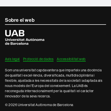
Contacte
Sobre el web
i
Universitat
Autònoma
informació
de
Barcelona
legal
Avís legal
Protecció de dades
Accessibilitat web
Som una universitat capdavantera que imparteix una docència
de qualitat i excel·lència, diversificada, multidisciplinària i
flexible, ajustada a les necessitats de la societat i adaptada als
nous models de l'Europa del coneixement. La UAB és
reconeguda internacionalment per la qualitat i el caràcter
innovador de la seva recerca.
© 2026 Universitat Autònoma de Barcelona