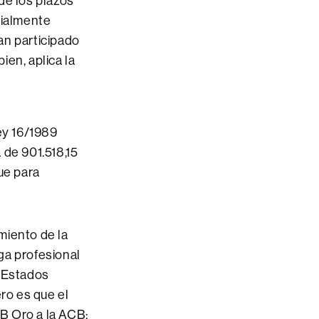
 de los plazos
cialmente
an participado
ien, aplica la
ey 16/1989
a de 901.518,15
ue para
amiento de la
ga profesional
e Estados
ro es que el
B Oro a la ACB;