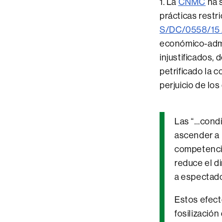
1. La
CNMC
ha 
prácticas restr
S/DC/0558/15
económico-admi
injustificados,
petrificado la 
perjuicio de lo
Las “…condi
ascender a 
competencia
reduce el d
a espectado
Estos efect
fosilizació