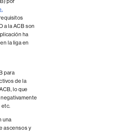
B) por
e.
requisitos
O a la ACB son
aplicación ha
en la liga en
B para
tivos de la
 ACB, lo que
a negativamente
 etc.
n una
de ascensos y