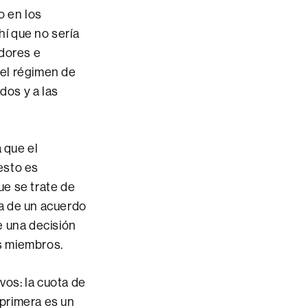
o en los
ahí que no sería
adores e
 el régimen de
dos y a las
 que el
esto es
ue se trate de
ta de un acuerdo
e una decisión
s miembros.
os: la cuota de
primera es un