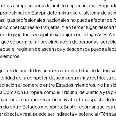
 otras competiciones de ámbito supranacional. Segundo
 profesional en Europa determina que el sistema de as
s ligas profesionales nacionales no pueda afectar de 
las competiciones extranjeras. Y en tercer lugar, descarta
ción de jugadores y capital extranjero en la Liga ACB. A 
que se permite la libre circulación de personas, servicio
ta que el régimen de ascensos y descensos pueda afect
miembros.
uí reside uno de los puntos controvertidos de la decisi
utoridad de la competencia se muestra muy restrictiva co
fectación al comercio entre Estados miembros. No ha sid
la Comisión Europea, como el Tribunal de Justicia y la
mantener una aproximación muy abierta, respecto de lo
ercio entre Estados miembros. Baste recordar que esa 
er directa y real; puede ser indirecta y potencial (Ténga