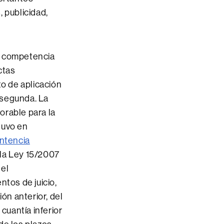
 publicidad,
a competencia
ctas
to de aplicación
a segunda. La
orable para la
tuvo en
ntencia
 la Ley 15/2007
 el
ntos de juicio,
ón anterior, del
uantía inferior