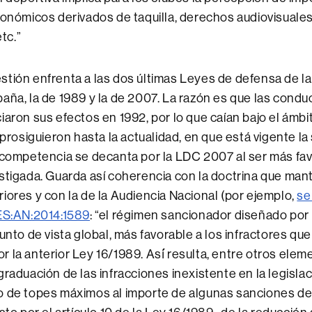
onómicos derivados de taquilla, derechos audiovisuales,
etc.”
stión enfrenta a las dos últimas Leyes de defensa de l
aña, la de 1989 y la de 2007. La razón es que las condu
iaron sus efectos en 1992, por lo que caían bajo el ámbi
y prosiguieron hasta la actualidad, en que está vigente l
 competencia se decanta por la LDC 2007 al ser más fav
stigada. Guarda así coherencia con la doctrina que man
iores y con la de la Audiencia Nacional (por ejemplo,
se
:ES:AN:2014:1589
: “el régimen sancionador diseñado por
unto de vista global, más favorable a los infractores que
 la anterior Ley 16/1989. Así́ resulta, entre otros eleme
raduación de las infracciones inexistente en la legislaci
 de topes máximos al importe de algunas sanciones de c