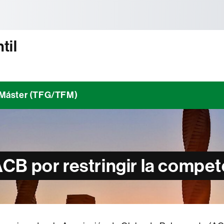
tònoma de Barcelona
til
/ Máster (TFG/TFM)
CB por restringir la compet