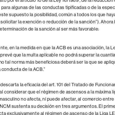
sto por el artículo 10 de la Ley 16/1989 , de la reducción
 para algunas de las conductas tipificadas o de la espe
ste supuesto la posibilidad, común a todos los que hay
 solicitar la exención o reducción de la sanción”). Ahora b
eterminación de la sanción al ser más favorable:
nte, en la medida en que la ACB es una asociación, la L
) prevé que la multa aplicable no podrá superar la cuantí
mo tal norma más beneficiosa deberá ser la que se apliq
a conducta de la ACB.”
 descarta la eficacia del art. 101 del Tratado de Funcion
l considerar que el régimen de ascensos a la máxima li
asculino no afecta, ni puede afectar, al comercio entr
NCM sustenta su decisión en tres argumentos. El prime
cta exclusivamente al régimen de ascenso de la Liga LE