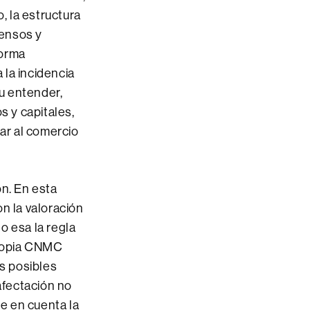
, la estructura
censos y
forma
 la incidencia
su entender,
s y capitales,
ar al comercio
ón. En esta
n la valoración
o esa la regla
 propia CNMC
s posibles
afectación no
se en cuenta la