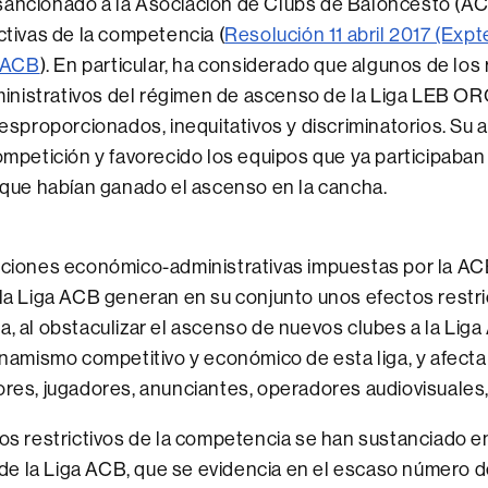
sancionado a la Asociación de Clubs de Baloncesto (AC
ictivas de la competencia (
Resolución 11 abril 2017 (Expt
 ACB
). En particular, ha considerado que algunos de los 
nistrativos del régimen de ascenso de la Liga LEB OR
 desproporcionados, inequitativos y discriminatorios. Su 
competición y favorecido los equipos que ya participaban 
s que habían ganado el ascenso en la cancha.
ciones económico-administrativas impuestas por la AC
la Liga ACB generan en su conjunto unos efectos restric
, al obstaculizar el ascenso de nuevos clubes a la Liga
inamismo competitivo y económico de esta liga, y afect
res, jugadores, anunciantes, operadores audiovisuales,
os restrictivos de la competencia se han sustanciado e
n de la Liga ACB, que se evidencia en el escaso número 