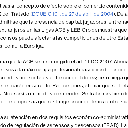
ativas al concepto de efecto sobre el comercio contenid
2 del Tratado (
DOUE C 101, de 27 de abril de 2004
). De 
mitirse que la presencia de capital, jugadores, entren
 extranjeros en las Ligas ACB y LEB Oro demuestra que
censos puede afectar a las competiciones de otro Esta
, como la Euroliga.
ma que la ACB se ha infringido el art. 1 LDC 2007. Afirma
nsos a la máxima liga profesional masculina de balonc
cuerdos horizontales entre competidores; pero niega q
 tener carácter secreto. Parece, pues, afirmar que se tra
 No es así, a mi modesto entender. Se trata más bien d
ión de empresas que restringe la competencia entre su
 su atención en dos requisitos económico-administrativ
ondo de regulación de ascensos y descensos (FRAD). La 