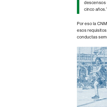
descensos q
cinco años.
Por eso la CNM
esos requisitos
conductas semej