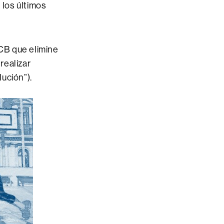
los últimos
CB que elimine
realizar
ución”).