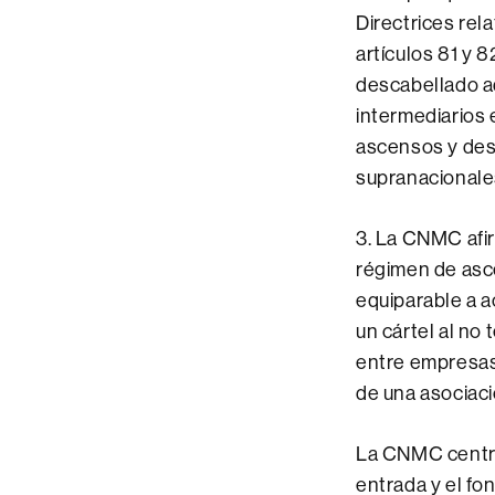
Directrices rel
artículos 81 y 8
descabellado ad
intermediarios
ascensos y des
supranacionales
3. La CNMC afir
régimen de asce
equiparable a a
un cártel al no
entre empresas.
de una asociac
La CNMC centra
entrada y el f