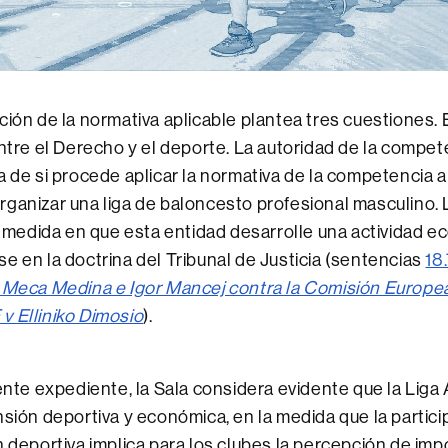
ción de la normativa aplicable plantea tres cuestiones. E
entre el Derecho y el deporte. La autoridad de la compet
a de si procede aplicar la normativa de la competencia 
ganizar una liga de baloncesto profesional masculino.
la medida en que esta entidad desarrolle una actividad e
e en la doctrina del Tribunal de Justicia (sentencias
18
 Meca Medina e Igor Mancej contra la Comisión Europe
 Elliniko Dimosio
).
ente expediente, la Sala considera evidente que la Liga
sión deportiva y económica, en la medida que la partici
 deportiva implica para los clubes la percepción de im