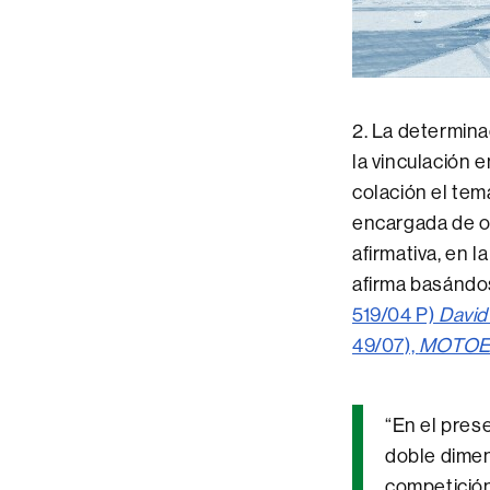
2. La determina
la vinculación 
colación el tem
encargada de or
afirmativa, en 
afirma basándos
519/04 P)
David
49/07),
MOTOE v
“En el pres
doble dimen
competición