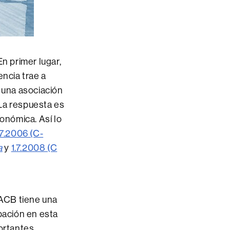
n primer lugar,
encia trae a
a una asociación
 La respuesta es
conómica. Así lo
.7.2006 (C-
a
y
1.7.2008 (C
 ACB tiene una
pación en esta
portantes