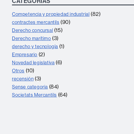
CATEGORÍAS
(82)
Competencia y propiedad industrial
(90)
contractes mercantils
(15)
Derecho concursal
(3)
Derecho marítimo
(1)
derecho y tecnología
(2)
Empresario
(6)
Novedad legislativa
(10)
Otros
(3)
recensión
(84)
Sense categoria
(64)
Societats Mercantils