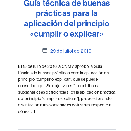
Guía técnica de buenas
prácticas para la
aplicación del principio
«cumplir o explicar»
Data
29 de juliol de 2016
de
l'entrada
El 15 de julio de 2016 la CNMV aprobó la Guía
técnica de buenas prácticas para la aplicación del
principio “cumplir o explicar”, que se puede
consultar aquí. Su objetivo es “… contribuir a
subsanar esas deficiencias [en la aplicación práctica
del principio “cumplir o explicar”], proporcionando
orientación a las sociedades cotizadas respecto a
cómo […]