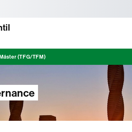
tònoma de Barcelona
til
/ Máster (TFG/TFM)
ernance