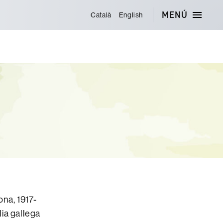
MENÚ
Català
English
na, 1917-
lia gallega