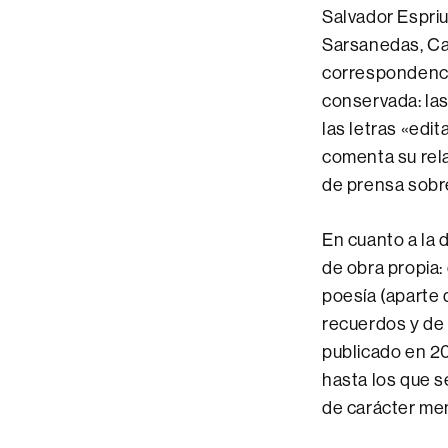
Salvador Espriu
Sarsanedas, Car
correspondenci
conservada: las
las letras «edi
comenta su rela
de prensa sobre
En cuanto a la
de obra propia:
poesía (aparte
recuerdos y de
publicado en 20
hasta los que s
de carácter mem