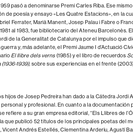
 1959 pasó a denominarse Premi Carles Riba. Ese mismo 
ión de poesía y ensayo «Les Quatre Estacions», en la cua
briel Ferrater, Marià Manent, Josep Palau i Fabre o Fra
1981 al 1983, fue bibliotecario del Ateneu Barcelonès. El
rdi de la Generalitat de Catalunya por el impulso que di
guerra y, más adelante, el Premi Jaume I d’Actuació Cív
mario
El llibre dels verns
(1985) y el libro de recuerdos
So
a (1936-1939)
, sobre sus experiencias en el frente (2003)
os hijos de Josep Pedreira han dado a la Cátedra Jordi
ersonal y profesional. En cuanto a la documentación p
se refiere a su gran empresa editorial, “Els Llibres de l
 la que publicó 52 títulos de los principales poetas de
a, Vicent Andrés Estellés, Clementina Arderiu, Agustí Bar