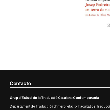
Contacte
Contacto
i
Grup d’Estudi de la Traducció Catalana Contemporània
informació
Departament de Traducció i d’Interpretació. Facultat de Traducció