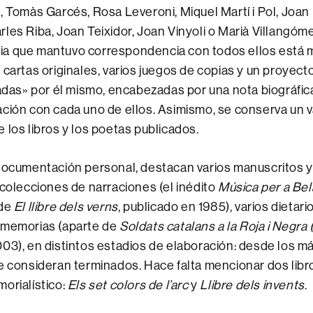
, Tomàs Garcés, Rosa Leveroni, Miquel Martí i Pol, Joan
les Riba, Joan Teixidor, Joan Vinyoli o Marià Villangóme
a que mantuvo correspondencia con todos ellos está 
 cartas originales, varios juegos de copias y un proyecto
tadas» por él mismo, encabezadas por una nota biográfic
ción con cada uno de ellos. Asimismo, se conserva un 
 los libros y los poetas publicados.
 documentación personal, destacan varios manuscritos 
 colecciones de narraciones (el inédito
Música per a Bel
 de
El llibre dels verns
, publicado en 1985), varios dietari
 memorias (aparte de
Soldats catalans a la Roja i Negra
03), en distintos estadios de elaboración: desde los má
e consideran terminados. Hace falta mencionar dos lib
orialístico:
Els set colors de l’arc
y
Llibre dels invents
.