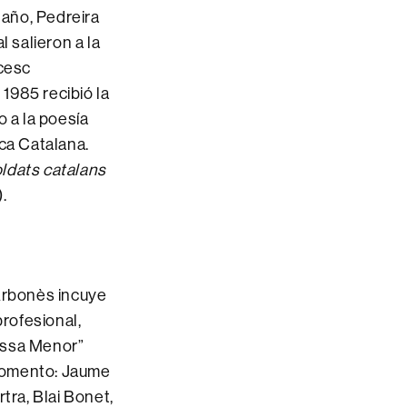
año, Pedreira
l salieron a la
ncesc
 1985 recibió la
o a la poesía
ica Catalana.
ldats catalans
.
 Arbonès incuye
rofesional,
’Óssa Menor”
l momento: Jaume
tra, Blai Bonet,