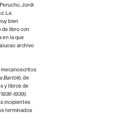
 Perucho, Jordi
z. La
muy bien
 de libro con
a en la que
valuoso archivo
y mecanoscritos
a Bartók
), de
os y libros de
 (1936-1939)
,
s incipientes
ros terminados