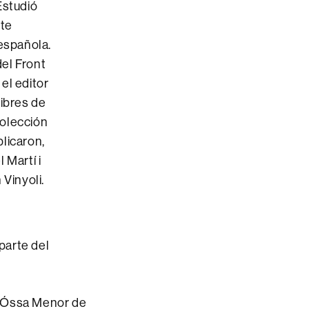
Estudió
nte
 española.
el Front
el editor
libres de
colección
blicaron,
 Martí i
 Vinyoli.
 parte del
i Óssa Menor de