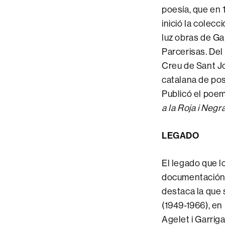
poesía, que en
inició la colecc
luz obras de Ga
Parcerisas. Del 
Creu de Sant Jo
catalana de pos
Publicó el poe
a la Roja i Negr
LEGADO
El legado que l
documentación p
destaca la que 
(1949-1966), en
Agelet i Garrig