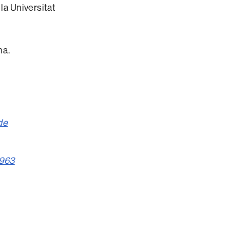
la Universitat
na.
de
1963