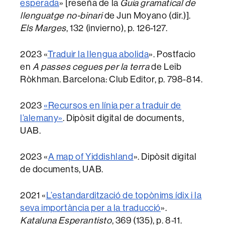
esperada
» [reseña de la
Guia gramatical de
llenguatge no-binari
de Jun Moyano (dir.)].
Els Marges
, 132 (invierno), p. 126-127.
2023 «
Traduir la llengua abolida
». Postfacio
en
A passes cegues per la terra
de Leib
Ròkhman. Barcelona: Club Editor, p. 798-814.
2023
«Recursos en línia per a traduir de
l’alemany»
. Dipòsit digital de documents,
UAB.
2023 «
A map of Yiddishland
». Dipòsit digital
de documents, UAB.
2021 «
L’estandardització de topònims ídix i la
seva importància per a la traducció
».
Kataluna Esperantisto
, 369 (135), p. 8-11.