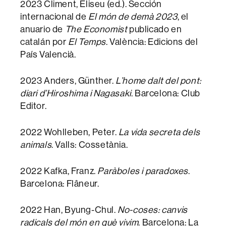
2023 Climent, Eliseu (ed.). Sección
internacional de
El món de demà 2023
, el
anuario de
The Economist
publicado en
catalán por
El Temps
. València: Edicions del
País Valencià.
2023 Anders, Günther.
L’home dalt del pont:
diari d’Hiroshima i Nagasaki
. Barcelona: Club
Editor.
2022 Wohlleben, Peter.
La vida secreta dels
animals
. Valls: Cossetània.
2022 Kafka, Franz.
Paràboles i paradoxes
.
Barcelona: Flâneur.
2022 Han, Byung-Chul.
No-coses: canvis
radicals del món en què vivim
. Barcelona: La