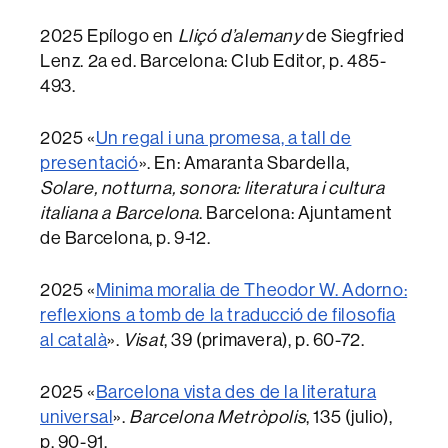
2025 Epílogo en
Lliçó d’alemany
de Siegfried
Lenz. 2a ed. Barcelona: Club Editor, p. 485-
493.
2025 «
Un regal i una promesa, a tall de
presentació
». En: Amaranta Sbardella,
Solare, notturna, sonora: literatura i cultura
italiana a Barcelona
. Barcelona: Ajuntament
de Barcelona, p. 9-12.
2025 «
Minima moralia de Theodor W. Adorno:
reflexions a tomb de la traducció de filosofia
al català
».
Visat
, 39 (primavera), p. 60-72.
2025 «
Barcelona vista des de la literatura
universal
».
Barcelona Metròpolis
, 135 (julio),
p. 90-91.