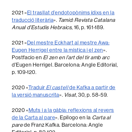
2021 «
El trasllat d’endotopònims ídixs en la
traducció literària
».
Tamid: Revista Catalana
Anual d’Estudis Hebraics
, 16, p. 161-189.
2021 «
Del mestre Eckhart al mestre Awa:
Eugen Herrigel entre la mística i el zen
».
Postfacio en
El zen en l’art del tir amb arc
d’Eugen Herrigel. Barcelona: Angle Editorial,
p. 109-120.
2020 «
Traduir
El castell
de Kafka a partir de
la versió manuscrita
».
Visat
, 30, p. 58-59.
2020 «
Muts i a la gàbia: reflexions al revers
de la Carta al pare
». Epílogo en la
Carta al
pare
de Franz Kafka. Barcelona: Angle