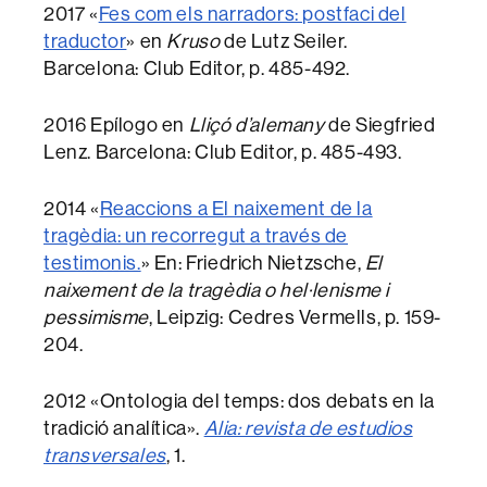
2017 «
Fes com els narradors: postfaci del
traductor
» en
Kruso
de Lutz Seiler.
Barcelona: Club Editor, p. 485-492.
2016 Epílogo en
Lliçó d’alemany
de Siegfried
Lenz. Barcelona: Club Editor, p. 485-493.
2014 «
Reaccions a El naixement de la
tragèdia: un recorregut a través de
testimonis.
» En: Friedrich Nietzsche,
El
naixement de la tragèdia o hel·lenisme i
pessimisme
, Leipzig: Cedres Vermells, p. 159-
204.
2012 «Ontologia del temps: dos debats en la
tradició analítica».
Alia: revista de estudios
transversales
, 1.