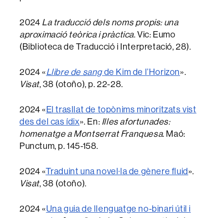
2024
La traducció dels noms propis: una
aproximació teòrica i pràctica
. Vic: Eumo
(Biblioteca de Traducció i Interpretació, 28).
2024 «
Llibre de sang
de Kim de l’Horizon
».
Visat
, 38 (otoño), p. 22-28.
2024 «
El trasllat de topònims minoritzats vist
des del cas ídix
». En:
Illes afortunades:
homenatge a Montserrat Franquesa
. Maó:
Punctum, p. 145-158.
2024 «
Traduint una novel·la de gènere fluid
».
Visat
, 38 (otoño).
2024 «
Una guia de llenguatge no-binari útil i