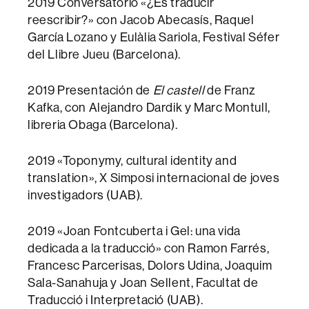
2019 Conversatorio «¿Es traducir
reescribir?» con Jacob Abecasís, Raquel
García Lozano y Eulàlia Sariola, Festival Séfer
del Llibre Jueu (Barcelona).
2019 Presentación de
El castell
de Franz
Kafka, con Alejandro Dardik y Marc Montull,
libreria Obaga (Barcelona).
2019 «Toponymy, cultural identity and
translation», X Simposi internacional de joves
investigadors (UAB).
2019 «Joan Fontcuberta i Gel: una vida
dedicada a la traducció» con Ramon Farrés,
Francesc Parcerisas, Dolors Udina, Joaquim
Sala-Sanahuja y Joan Sellent, Facultat de
Traducció i Interpretació (UAB).