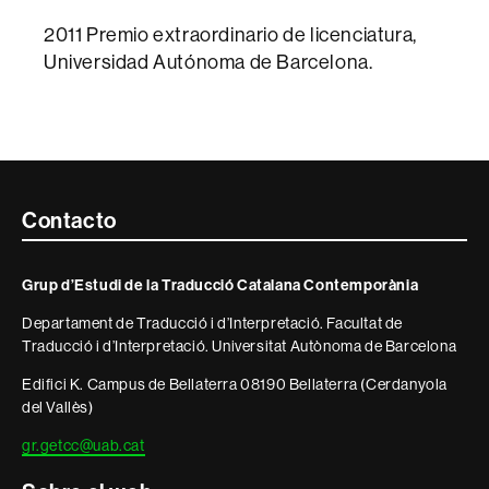
2011 Premio extraordinario de licenciatura,
Universidad Autónoma de Barcelona.
Contacte
Contacto
i
Grup d’Estudi de la Traducció Catalana Contemporània
informació
Departament de Traducció i d’Interpretació. Facultat de
legal
Traducció i d’Interpretació. Universitat Autònoma de Barcelona
Edifici K. Campus de Bellaterra 08190 Bellaterra (Cerdanyola
del Vallès)
gr.getcc@uab.cat