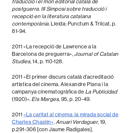
traducció i el món editorial català de
postguerra.
III Simposi sobre traducció i
recepció en la literatura catalana
contemporània.
Lleida: Punctum & Trilcat, p.
81-94.
2011 «La recepció de Lawrence a la
Barcelona de preguerra»,
Journal of Catalan
Studies
, 14, p. 110-128.
2011 «El primer discurs català d’acreditació
artística del cinema. Alexandre Plana i la
campanya cinematogràfica de
La Publicidad
(1920)».
Els Marges
, 95, p. 20-49.
2011
«La caritat al cinema: la mirada social de
Charles Chaplin»
.
Anuari Verdaguer
, 19,
p.291-306 [con Jaume Radigales].