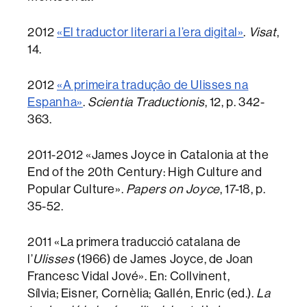
2012
«El traductor literari a l’era digital»
.
Visat
,
14.
2012
«A primeira traduçâo de Ulisses na
Espanha»
.
Scientia Traductionis
, 12, p. 342-
363.
2011-2012 «James Joyce in Catalonia at the
End of the 20th Century: High Culture and
Popular Culture».
Papers on Joyce
, 17-18, p.
35-52.
2011 «La primera traducció catalana de
l’
Ulisses
(1966) de James Joyce, de Joan
Francesc Vidal Jové». En: Collvinent,
Sílvia; Eisner, Cornèlia; Gallén, Enric (ed.).
La