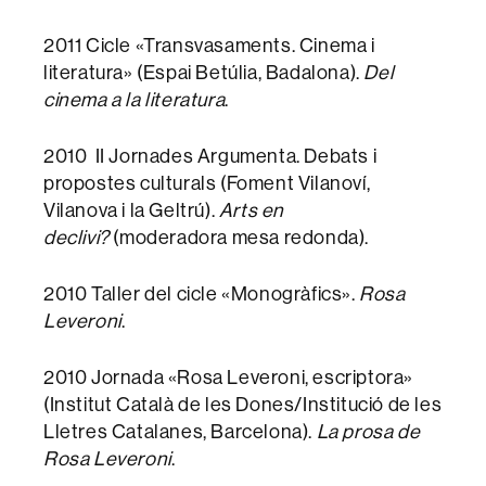
2011 Cicle «Transvasaments. Cinema i
literatura» (Espai Betúlia, Badalona).
Del
cinema a la literatura
.
2010 II Jornades Argumenta. Debats i
propostes culturals (Foment Vilanoví,
Vilanova i la Geltrú).
Arts en
declivi?
(moderadora mesa redonda).
2010 Taller del cicle «Monogràfics».
Rosa
Leveroni
.
2010 Jornada «Rosa Leveroni, escriptora»
(Institut Català de les Dones/Institució de les
Lletres Catalanes, Barcelona).
La prosa de
Rosa Leveroni
.