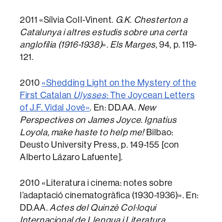
2011 «Sílvia Coll-Vinent.
G.K. Chesterton a
Catalunya i altres estudis sobre una certa
anglofília (1916-1938)
».
Els Marges
, 94, p. 119-
121.
2010
«Shedding Light on the Mystery of the
First Catalan
Ulysses
: The Joycean Letters
of J.F. Vidal Jové»
. En: DD.AA.
New
Perspectives on James Joyce. Ignatius
Loyola, make haste to help me!
Bilbao:
Deusto University Press, p. 149-155 [con
Alberto Lázaro Lafuente].
2010 «Literatura i cinema: notes sobre
l’adaptació cinematogràfica (1930-1936)». En:
DD.AA.
Actes del Quinzè Col·loqui
Internacional de Llengua i Literatura