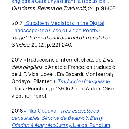
anglesa a Catalunya durant la República»
.
Quaderns. Revista de Traducció
, 24, p. 91-103.
2017
«Subaltern Mediators in the Digital
Landscape: the Case of Video Poetry»
.
Target. International Journal of Translation
Studies
, 29 (2), p. 221-240.
2017 «Traduccions a Internet: el cas de
L’illa
dels pingüins
, d’Anatole France, en traducció
de J. F. Vidal Jové». En: Bacardí, Montserrat;
Godayol, Pilar (ed.).
Traducció i franquisme
.
Lleida: Punctum, p. 139-152 [con Antoni Oliver
y Esther Peiró].
2016
«Pilar Godayol.
Tres escriptores
censurades. Simone de Beauvoir, Betty
Friedan & Mary McCarthy
. Lleida: Punctum,