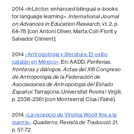
2014 «InLéctor: enhanced bilingual e-books
for language learning».
International Journal
on Advances in Education Research
, v.1, 2, p.
64-78 [con Antoni Oliver, Marta Coll-Florit y
Salvador Climent].
2014
«Antropología y literatura: El exilio
catalán en México»
. En: AADD,
Periferias,
fronteras y diálogos. Actas del XIII Congreso
de Antropología de la Federación de
Asociaciones de Antropología del Estado
Español.
Tarragona: Universitat Rovira i Virgili,
p. 2338-2361 [con Montserrat Clua i Fainé].
2014
«La recepció de Virginia Woolf fins a la
guerra»
.
Quaderns. Revista de Traducció
, 21,
p. 57-72.