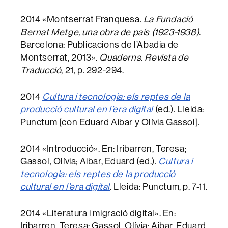
2014 «Montserrat Franquesa.
La Fundació
Bernat Metge, una obra de país
(1923-1938)
.
Barcelona: Publicacions de l’Abadia de
Montserrat, 2013».
Quaderns. Revista de
Traducció
, 21, p. 292-294.
2014
Cultura i tecnologia: els reptes de la
producció cultural en l’era digital
(ed.). Lleida:
Punctum [con Eduard Aibar y Olívia Gassol].
2014 «Introducció». En: Iribarren, Teresa;
Gassol, Olívia; Aibar, Eduard (ed.).
Cultura i
tecnologia: els reptes de la producció
cultural en l’era digital
. Lleida: Punctum, p. 7-11.
2014 «Literatura i migració digital». En:
Iribarren, Teresa; Gassol, Olívia; Aibar, Eduard