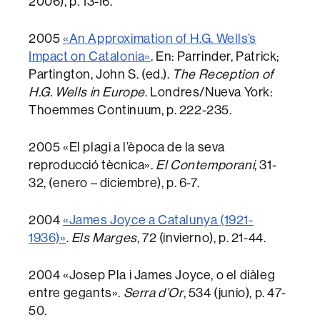
2006), p. 13-16.
2005
«An Approximation of H.G. Wells’s
Impact on Catalonia»
. En: Parrinder, Patrick;
Partington, John S. (ed.).
The Reception of
H.G. Wells in Europe
. Londres/Nueva York:
Thoemmes Continuum, p. 222-235.
2005 «El plagi a l’època de la seva
reproducció tècnica».
El Contemporani
, 31-
32, (enero – diciembre), p. 6-7.
2004
«James Joyce a Catalunya (1921-
1936)»
.
Els Marges
, 72 (invierno), p. 21-44.
2004 «Josep Pla i James Joyce, o el diàleg
entre gegants».
Serra d’Or
, 534 (junio), p. 47-
50.