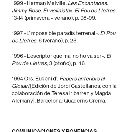
1999 «Herman Melville.
Les Encantades.
Jimmy Rose. El violinista
».
El Pou de Lletres
,
13-14 (primavera – verano), p. 98-99.
1997 «L’impossible paradís terrenal».
El Pou
de Lletres
, 6 (verano), p. 28.
1996 «L’escriptor que mai no ho va ser».
El
Pou de Lletres
, 3 (otoño), p. 46.
1994 Ors, Eugeni d’.
Papers anteriors al
Glosari
[Edición de Jordi Castellanos, con la
colaboración de Teresa Iribarren y Magda
Alemany]. Barcelona: Quaderns Crema.
COMUNICACIONES Y PONENCIAS