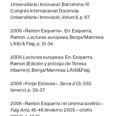
Universitària i Innovació
. Barcelona: IV
Congrés Internacional Docència
Universitària i Innovació, Volum II, p. 67.
2006 «Ramon Esquerra». En: Esquerra,
Ramon.
Lectures europees
, Berga/Manresa:
L’Albí & Faig, p. 13-34.
2006
Lectures europees
. En: Esquerra,
Ramon [Edición y prólogo de Teresa
Iribarren]. Berga/Manresa: L’Albí&Faig.
2006 «Forjar Esteves».
Serra d’Or
, 553
(enero), p. 35-37.
2006 «Ramon Esquerra i el cinema soviètic».
Faig Arts
, 45-46 (invierno 2005 – otoño