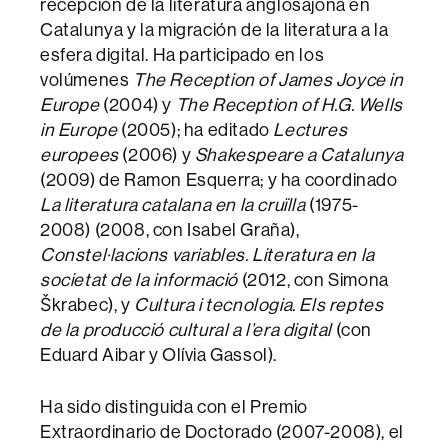
recepción de la literatura anglosajona en
Catalunya y la migración de la literatura a la
esfera digital. Ha participado en los
volúmenes
The Reception of James Joyce in
Europe
(2004) y
The Reception of H.G. Wells
in Europe
(2005); ha editado
Lectures
europees
(2006) y
Shakespeare a Catalunya
(2009) de Ramon Esquerra; y ha coordinado
La literatura catalana en la cruïlla
(1975-
2008) (2008, con Isabel Graña),
Constel·lacions variables. Literatura en la
societat de la informació
(2012, con Simona
Škrabec), y
Cultura i tecnologia. Els reptes
de la producció cultural a l’era digital
(con
Eduard Aibar y Olívia Gassol).
Ha sido distinguida con el Premio
Extraordinario de Doctorado (2007-2008), el