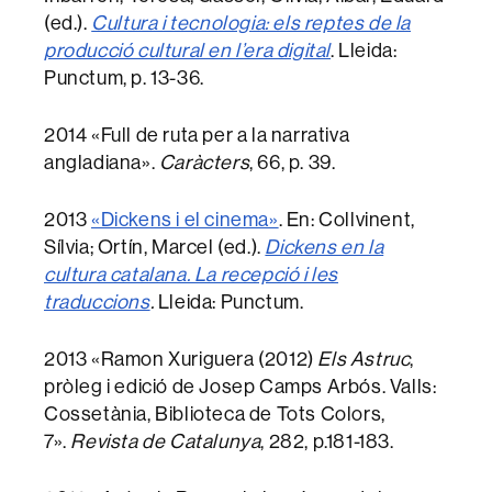
(ed.).
Cultura i tecnologia: els reptes de la
producció cultural en l’era digital
. Lleida:
Punctum, p. 13-36.
2014 «Full de ruta per a la narrativa
angladiana».
Caràcters
, 66, p. 39.
2013
«Dickens i el cinema»
. En: Collvinent,
Sílvia; Ortín, Marcel (ed.).
Dickens en la
cultura catalana. La recepció i les
traduccions
.
Lleida: Punctum.
2013 «Ramon Xuriguera (2012)
Els Astruc
,
pròleg i edició de Josep Camps Arbós. Valls:
Cossetània, Biblioteca de Tots Colors,
7».
Revista de Catalunya
, 282, p.181-183.