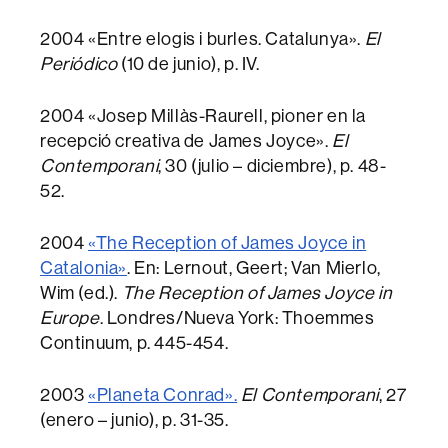
2004 «Entre elogis i burles. Catalunya».
El
Periódico
(10 de junio), p. IV.
2004 «Josep Millàs-Raurell, pioner en la
recepció creativa de James Joyce».
El
Contemporani
, 30 (julio – diciembre), p. 48-
52.
2004
«The Reception of James Joyce in
Catalonia»
. En: Lernout, Geert; Van Mierlo,
Wim (ed.).
The Reception of James Joyce in
Europe
. Londres/Nueva York: Thoemmes
Continuum, p. 445-454.
2003
«Planeta Conrad».
El Contemporani
, 27
(enero – junio), p. 31-35.