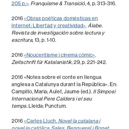
205 p.»
.
Franquisme & Transició
, 4, p. 313-316.
2016
«Obras poéticas domésticas en
Internet: Libertad y creatividad»
.
Álabe.
Revista de investigación sobre lectura y
escritura
, 13, p. 1-10.
2016
«Noucentisme i cinema còmic»
.
Zeitschrift für Katalanistik
, 29, p. 221-242.
2016 «Notes sobre el conte en llengua
anglesa a Catalunya durant la República». En:
Campillo, Maria; Aulet, Jaume (ed.).
II Simposi
Internacional Pere Calders i el seu
temps.
Lleida: Punctum.
2016
«Carles Lluch.
Novel·la catalana i
novel·la catòlica. Sales, Benguerel i Bonet
.