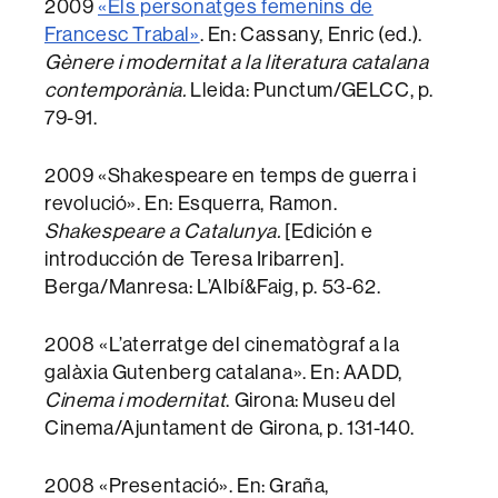
2009
«Els personatges femenins de
Francesc Trabal»
. En: Cassany, Enric (ed.).
Gènere i modernitat a la literatura catalana
contemporània.
Lleida: Punctum/GELCC, p.
79-91.
2009 «Shakespeare en temps de guerra i
revolució». En: Esquerra, Ramon.
Shakespeare a Catalunya.
[Edición e
introducción de Teresa Iribarren].
Berga/Manresa: L’Albí&Faig, p. 53-62.
2008 «L’aterratge del cinematògraf a la
galàxia Gutenberg catalana». En: AADD,
Cinema i modernitat
. Girona: Museu del
Cinema/Ajuntament de Girona, p. 131-140.
2008 «Presentació». En: Graña,