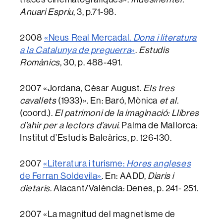
Anuari Espriu
, 3, p.71-98.
2008
«Neus Real Mercadal.
Dona i literatura
a la Catalunya de preguerra
»
.
Estudis
Romànics
, 30, p. 488-491.
2007 «Jordana, Cèsar August.
Els tres
cavallets
(1933)». En: Baró, Mònica
et al.
(coord.).
El patrimoni de la imaginació: Llibres
d’ahir per a lectors d’avui.
Palma de Mallorca:
Institut d’Estudis Baleàrics, p. 126-130.
2007
«Literatura i turisme:
Hores angleses
de Ferran Soldevila»
. En: AADD,
Diaris i
dietaris
. Alacant/València: Denes, p. 241- 251.
2007 «La magnitud del magnetisme de