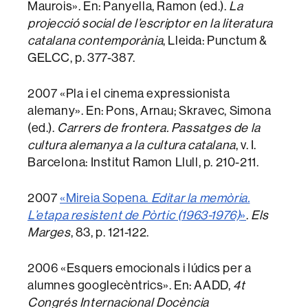
Maurois». En: Panyella, Ramon (ed.).
La
projecció social de l’escriptor en la literatura
catalana contemporània
, Lleida: Punctum &
GELCC, p. 377-387.
2007 «Pla i el cinema expressionista
alemany». En: Pons, Arnau; Skravec, Simona
(ed.).
Carrers de frontera. Passatges de la
cultura alemanya a la cultura catalana
, v. I.
Barcelona: Institut Ramon Llull, p. 210-211.
2007
«Mireia Sopena.
Editar la memòria.
L’etapa resistent de Pòrtic (1963-1976)
»
.
Els
Marges
, 83, p. 121-122.
2006 «Esquers emocionals i lúdics per a
alumnes googlecèntrics». En: AADD,
4t
Congrés Internacional Docència