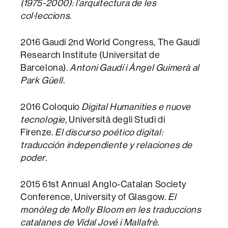
(1975-2000): l’arquitectura de les
col·leccions
.
2016 Gaudí 2nd World Congress, The Gaudí
Research Institute (Universitat de
Barcelona).
Antoni Gaudí i Àngel Guimerà al
Park Güell
.
2016 Coloquio
Digital Humanities e nuove
tecnologie
, Università degli Studi di
Firenze.
El discurso poético digital:
traducción independiente y relaciones de
poder
.
2015 61st Annual Anglo-Catalan Society
Conference, University of Glasgow.
El
monòleg de Molly Bloom en les traduccions
catalanes de Vidal Jové i Mallafrè
.