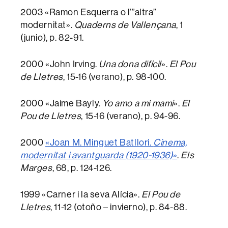
2003 «Ramon Esquerra o l’”altra”
modernitat».
Quaderns de Vallençana
, 1
(junio), p. 82-91.
2000 «John Irving.
Una dona difícil
».
El Pou
de Lletres
, 15-16 (verano), p. 98-100.
2000 «Jaime Bayly.
Yo amo a mi mami
».
El
Pou de Lletres
, 15-16 (verano), p. 94-96.
2000
«Joan M. Minguet Batllori.
Cinema,
modernitat i avantguarda (1920-1936)
»
.
Els
Marges
, 68, p. 124-126.
1999 «Carner i la seva Alícia».
El Pou de
Lletres
, 11-12 (otoño – invierno), p. 84-88.