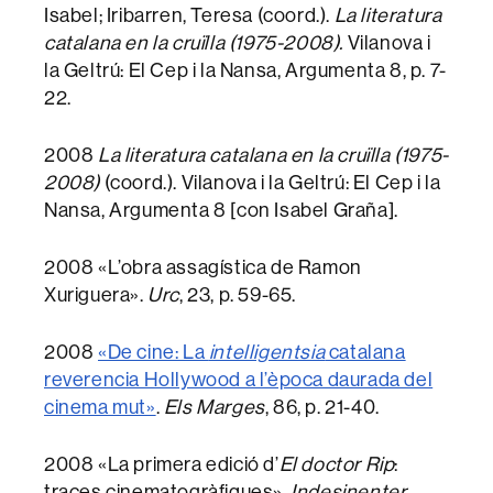
Isabel; Iribarren, Teresa (coord.).
La literatura
catalana en la cruïlla (1975-2008).
Vilanova i
la Geltrú: El Cep i la Nansa, Argumenta 8, p. 7-
22.
2008
La literatura catalana en la cruïlla (1975-
2008)
(coord.). Vilanova i la Geltrú: El Cep i la
Nansa, Argumenta 8 [con Isabel Graña].
2008 «L’obra assagística de Ramon
Xuriguera».
Urc
, 23, p. 59-65.
2008
«De cine: La
intelligentsia
catalana
reverencia Hollywood a l’època daurada del
cinema mut»
.
Els Marges
, 86, p. 21-40.
2008 «La primera edició d’
El doctor Rip
:
traces cinematogràfiques».
Indesinenter.