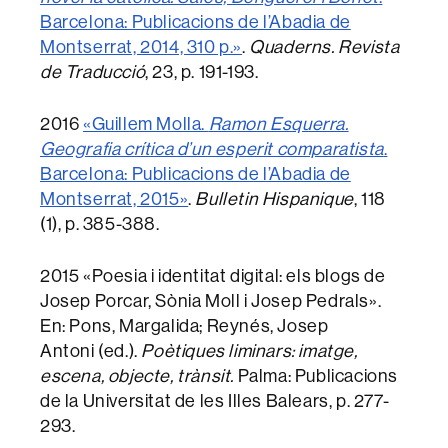
Barcelona: Publicacions de l’Abadia de
Montserrat, 2014, 310 p.»
.
Quaderns. Revista
de Traducció
, 23, p. 191-193.
2016
«Guillem Molla.
Ramon Esquerra.
Geografia crítica d’un esperit comparatista
.
Barcelona: Publicacions de l’Abadia de
Montserrat, 2015»
.
Bulletin Hispanique
, 118
(1), p. 385-388.
2015 «Poesia i identitat digital: els blogs de
Josep Porcar, Sònia Moll i Josep Pedrals».
En: Pons, Margalida; Reynés, Josep
Antoni (ed.).
Poètiques liminars: imatge,
escena, objecte, trànsit.
Palma: Publicacions
de la Universitat de les Illes Balears, p. 277-
293.