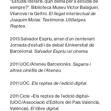
“Estudis literaris: quin demà per a estudis de
sempre?”. Biblioteca Museu Víctor Balaguer,
Vilanova i la Geltrú.
El llegat intel·lectual de
Joaquim Molas. Testimonis. Utillatges.
Reptes
.
2013 Salvador Espriu, arran d’un centenari:
Jornada d’estudi i de debat (Universitat de
Barcelona).
Salvador Espriu i el cinema
.
2011 UOC/Ateneu Barcelonès.
Sagarra i
altres cinèfils de l’Ateneu
.
2011 UOC.
Els reptes de l’edició digital
.
​2011 Cicle «Els reptes de l’edició digital»
(UOC/Associació d’Editors del País Valencià,
València).
El llibre digital
.