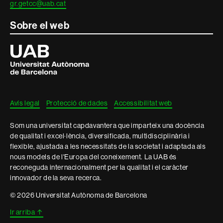
gr.getcc@uab.cat
Sobre el web
Universitat
Autònoma
de
Barcelona
Avís legal
Protecció de dades
Accessibilitat web
Som una universitat capdavantera que imparteix una docència
de qualitat i excel·lència, diversificada, multidisciplinària i
flexible, ajustada a les necessitats de la societat i adaptada als
nous models de l'Europa del coneixement. La UAB és
reconeguda internacionalment per la qualitat i el caràcter
innovador de la seva recerca.
© 2026 Universitat Autònoma de Barcelona
Ir arriba
↑