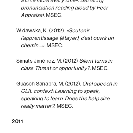
a little more every time»: Bettering
pronunciation reading aloud by Peer
Appraisal
. MSEC.
Widawska, K. (2012).
«Soutenir
l’apprentissage (étayer), c’est ouvrir un
chemin…»
. MSEC.
Simats Jiménez, M. (2012)
Silent turns in
class Threat or opportunity?
. MSEC.
Guasch Sanabra, M. (2012).
Oral speech in
CLIL context: Learning to speak,
speaking to learn. Does the help size
really matter?
. MSEC.
2011