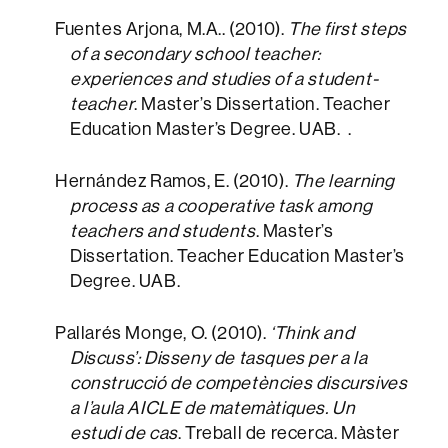
Fuentes Arjona, M.A.. (2010).
The first steps
of a secondary school teacher:
experiences and studies of a student-
teacher
. Master’s Dissertation. Teacher
Education Master’s Degree. UAB.
.
Hernández Ramos, E. (2010).
The learning
process as a cooperative task among
teachers and students
. Master’s
Dissertation. Teacher Education Master’s
Degree. UAB.
Pallarés Monge, O. (2010).
‘Think and
Discuss’: Disseny de tasques per a la
construcció de competències discursives
a l’aula AICLE de matemàtiques. Un
estudi de cas
. Treball de recerca. Màster