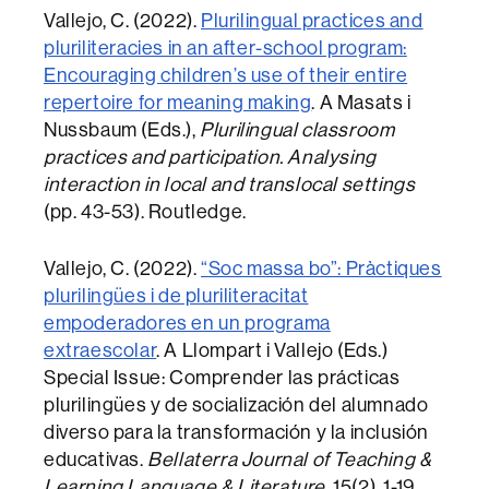
Vallejo, C. (2022).
Plurilingual practices and
pluriliteracies in an after-school program:
Encouraging children’s use of their entire
repertoire for meaning making
. A Masats i
Nussbaum (Eds.),
Plurilingual classroom
practices and participation. Analysing
interaction in local and translocal settings
(pp. 43-53). Routledge.​
Vallejo, C. (2022).
“Soc massa bo”: Pràctiques
plurilingües i de pluriliteracitat
empoderadores en un programa
extraescolar
. A Llompart i Vallejo (Eds.)
Special Issue: Comprender las prácticas
plurilingües y de socialización del alumnado
diverso para la transformación y la inclusión
educativas.
Bellaterra Journal of Teaching &
Learning Language & Literature
, 15(2), 1-19.