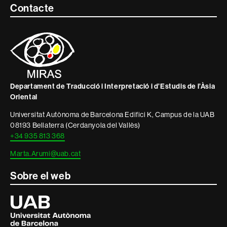
Contacte
Contacte
i
informació
legal
Departament de Traducció i Interpretació i d’Estudis de l’Àsia
Oriental
Universitat Autònoma de Barcelona Edifici K, Campus de la UAB
08193 Bellaterra (Cerdanyola del Vallès)
+34 935 813 368
Marta.Arumi@uab.cat
Sobre el web
Universitat
Autònoma
de
Barcelona