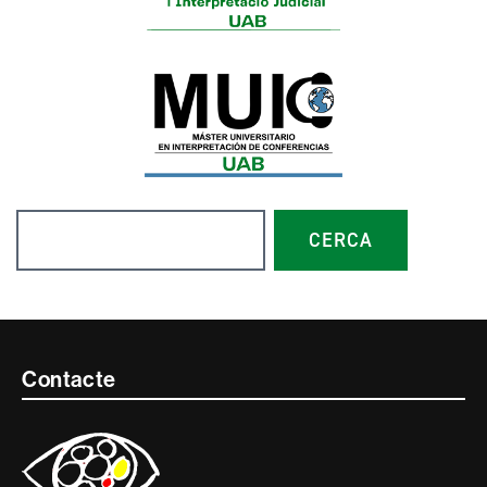
Cerca
CERCA
Contacte
Contacte
i
informació