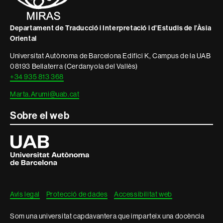
legal
Departament de Traducció i Interpretació i d’Estudis de l’Àsia
Oriental
Universitat Autònoma de Barcelona Edifici K, Campus de la UAB
08193 Bellaterra (Cerdanyola del Vallès)
+34 935 813 368
Marta.Arumi@uab.cat
Sobre el web
Universitat
Autònoma
de
Barcelona
Avís legal
Protecció de dades
Accessibilitat web
Som una universitat capdavantera que imparteix una docència