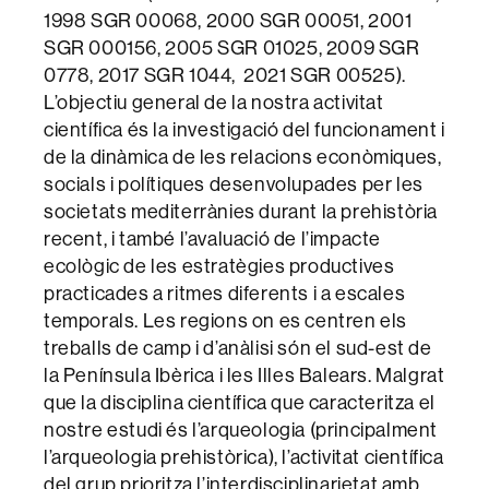
1998 SGR 00068, 2000 SGR 00051, 2001
SGR 000156, 2005 SGR 01025, 2009 SGR
0778, 2017 SGR 1044, 2021 SGR 00525).
L’objectiu general de la nostra activitat
científica és la investigació del funcionament i
de la dinàmica de les relacions econòmiques,
socials i polítiques desenvolupades per les
societats mediterrànies durant la prehistòria
recent, i també l’avaluació de l’impacte
ecològic de les estratègies productives
practicades a ritmes diferents i a escales
temporals. Les regions on es centren els
treballs de camp i d’anàlisi són el sud-est de
la Península Ibèrica i les Illes Balears. Malgrat
que la disciplina científica que caracteritza el
nostre estudi és l’arqueologia (principalment
l’arqueologia prehistòrica), l’activitat científica
del grup prioritza l’interdisciplinarietat amb