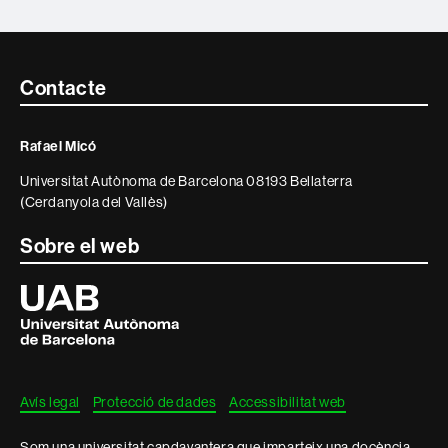
Contacte
Contacte
i
Rafael Micó
informació
Universitat Autònoma de Barcelona 08193 Bellaterra
legal
(Cerdanyola del Vallès)
Sobre el web
Universitat
Autònoma
de
Barcelona
Avís legal
Protecció de dades
Accessibilitat web
Som una universitat capdavantera que imparteix una docència