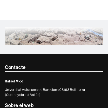
Contacte
Contacte
i
Rafael Micó
informació
Universitat Autònoma de Barcelona 08193 Bellaterra
legal
(Cerdanyola del Vallès)
Sobre el web