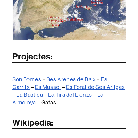
Projectes:
Son Fornés
–
Ses Arenes de Baix
–
Es
Càrritx
–
Es Mussol
–
Es Forat de Ses Aritges
–
La Bastida
–
La Tira del Lienzo
–
La
Almoloya
– Gatas
Wikipedia: