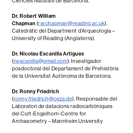
Ciències Naturals de Barcelona.
Dr. Robert William
Chapman
(
r.w.chapman@reading.ac.uk
).
Catedràtic del Department d’Arqueologia –
University of Reading (Anglaterra).
Dr. Nicolau Escanilla Artigues
(
nescanilla@gmail.com
). Investigador
posdoctoral del Departament de Prehistòria
de la Universitat Autònoma de Barcelona.
Dr. Ronny Friedrich
(
ronny.friedrich@ceza.de
). Responsable del
Laboratori de datacions radiocarbòniques
del Curt-Engelhorn-Centre for
Archaeometry – Mannheim University