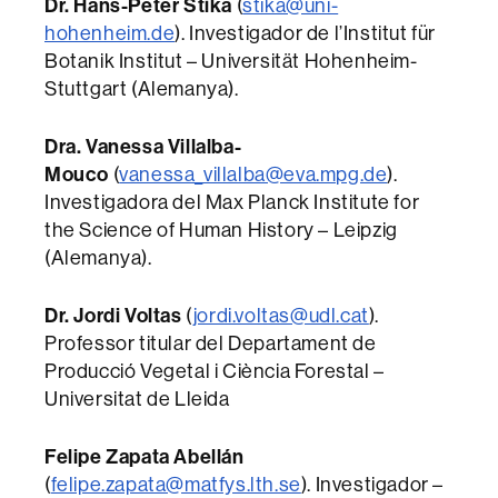
Dr. Hans-Peter Stika
(
stika@uni-
hohenheim.de
). Investigador de l’Institut für
Botanik Institut – Universität Hohenheim-
Stuttgart (Alemanya).
Dra. Vanessa Villalba-
Mouco
(
vanessa_villalba@eva.mpg.de
).
Investigadora del Max Planck Institute for
the Science of Human History – Leipzig
(Alemanya).
Dr. Jordi Voltas
(
jordi.voltas@udl.cat
).
Professor titular del Departament de
Producció Vegetal i Ciència Forestal –
Universitat de Lleida
Felipe Zapata Abellán
(
felipe.zapata@matfys.lth.se
). Investigador –