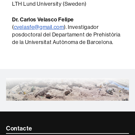
LTH Lund University (Sweden)
Dr. Carlos Velasco Felipe
(
cvelasfe@gmail.com
). Investigador
posdoctoral del Departament de Prehistòria
de la Universitat Autònoma de Barcelona.
Contacte
Contacte