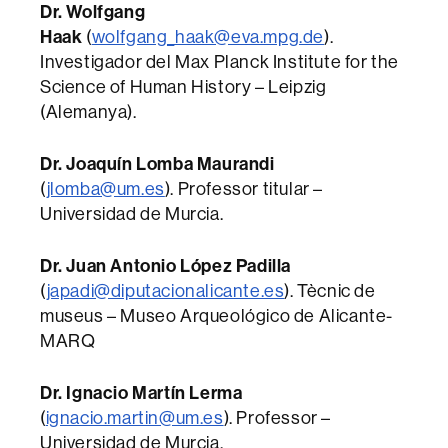
Dr. Wolfgang
Haak
(
wolfgang_haak@eva.mpg.de
).
Investigador del Max Planck Institute for the
Science of Human History – Leipzig
(Alemanya).
Dr. Joaquín Lomba Maurandi
(
jlomba@um.es
). Professor titular –
Universidad de Murcia.
Dr. Juan Antonio López Padilla
(
japadi@diputacionalicante.es
). Tècnic de
museus – Museo Arqueológico de Alicante-
MARQ
Dr. Ignacio Martín Lerma
(
ignacio.martin@um.es
). Professor –
Universidad de Murcia.