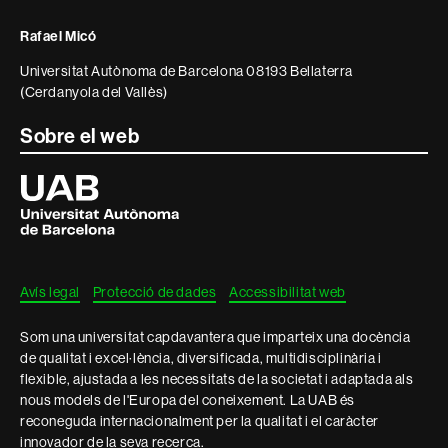
i
Rafael Micó
informació
Universitat Autònoma de Barcelona 08193 Bellaterra
legal
(Cerdanyola del Vallès)
Sobre el web
Universitat
Autònoma
de
Barcelona
Avís legal
Protecció de dades
Accessibilitat web
Som una universitat capdavantera que imparteix una docència
de qualitat i excel·lència, diversificada, multidisciplinària i
flexible, ajustada a les necessitats de la societat i adaptada als
nous models de l'Europa del coneixement. La UAB és
reconeguda internacionalment per la qualitat i el caràcter
innovador de la seva recerca.