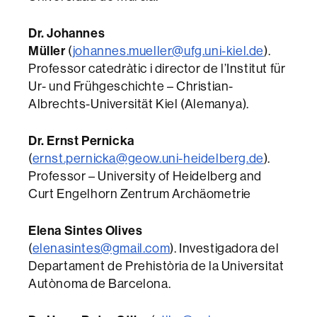
Dr. Johannes
Müller
(
johannes.mueller@ufg.uni-kiel.de
).
Professor catedràtic i director de l’Institut für
Ur- und Frühgeschichte – Christian-
Albrechts-Universität Kiel (Alemanya).
Dr. Ernst Pernicka
(
ernst.pernicka@geow.uni-heidelberg.de
).
Professor – University of Heidelberg and
Curt Engelhorn Zentrum Archäometrie
Elena Sintes Olives
(
elenasintes@gmail.com
). Investigadora del
Departament de Prehistòria de la Universitat
Autònoma de Barcelona.