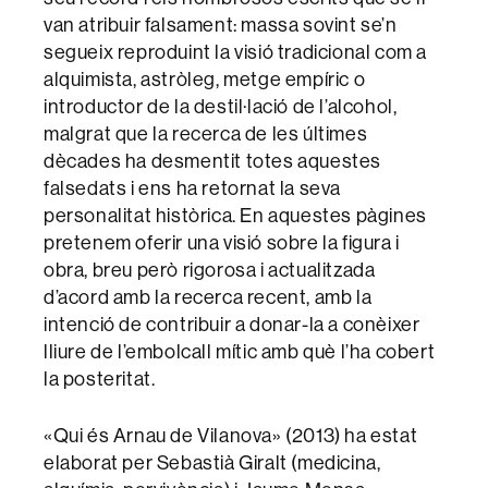
van atribuir falsament: massa sovint se’n
segueix reproduint la visió tradicional com a
alquimista, astròleg, metge empíric o
introductor de la destil·lació de l’alcohol,
malgrat que la recerca de les últimes
dècades ha desmentit totes aquestes
falsedats i ens ha retornat la seva
personalitat històrica. En aquestes pàgines
pretenem oferir una visió sobre la figura i
obra, breu però rigorosa i actualitzada
d’acord amb la recerca recent, amb la
intenció de contribuir a donar-la a conèixer
lliure de l’embolcall mític amb què l’ha cobert
la posteritat.
«Qui és Arnau de Vilanova» (2013) ha estat
elaborat per Sebastià Giralt (medicina,