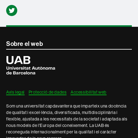
Twitter
Contacte
Sobre el web
i
Universitat
Autònoma
informació
de
Barcelona
legal
Avís legal
Protecció de dades
Accessibilitat web
Som una universitat capdavantera que imparteix una docència
de qualitat i excel·lència, diversificada, multidisciplinària i
flexible, ajustada a les necessitats de la societat i adaptada als
nous models de l'Europa del coneixement. La UAB és
reconeguda internacionalment per la qualitat i el caràcter