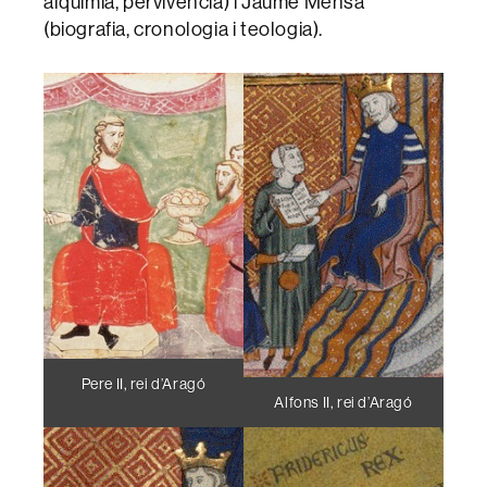
alquímia, pervivència) i Jaume Mensa
(biografia, cronologia i teologia).
Pere II, rei d’Aragó
Alfons II, rei d’Aragó