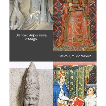
Blanca d’Anjou, reina
d’Aragó
Carles II, rei de Nàpols