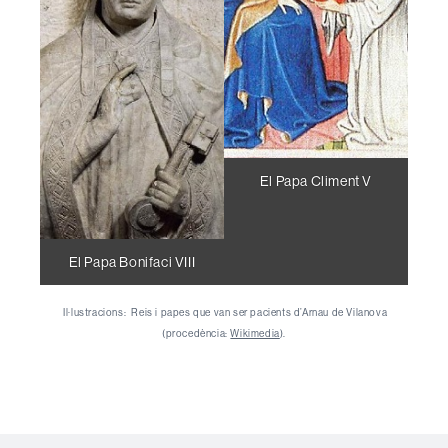
El Papa Climent V
El Papa Bonifaci VIII
Il·lustracions: Reis i papes que van ser pacients d’Arnau de Vilanova
(procedència:
Wikimedia
).