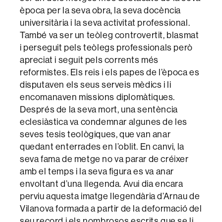
època per la seva obra, la seva docència
universitària i la seva activitat professional.
També va ser un teòleg controvertit, blasmat
i perseguit pels teòlegs professionals però
apreciat i seguit pels corrents més
reformistes. Els reis i els papes de l’època es
disputaven els seus serveis mèdics i li
encomanaven missions diplomàtiques.
Després de la seva mort, una sentència
eclesiàstica va condemnar algunes de les
seves tesis teològiques, que van anar
quedant enterrades en l’oblit. En canvi, la
seva fama de metge no va parar de créixer
amb el temps i la seva figura es va anar
envoltant d’una llegenda. Avui dia encara
perviu aquesta imatge llegendària d’Arnau de
Vilanova formada a partir de la deformació del
seu record i els nombrosos escrits que se li