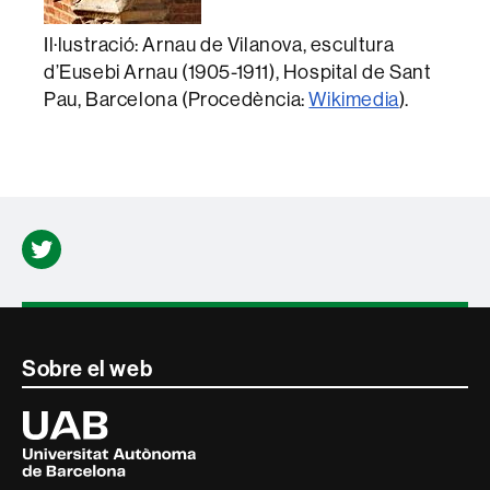
Il·lustració: Arnau de Vilanova, escultura
d’Eusebi Arnau (1905-1911), Hospital de Sant
Pau, Barcelona (Procedència:
Wikimedia
).
Twitter
Contacte
Sobre el web
i
Universitat
Autònoma
informació
de
Barcelona
legal