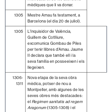
mèdiques que li va donar.
1305
Mestre Arnau fa testament, a
Barcelona (el dia 20 de juliol).
1305
L’Inquisidor de València,
Guillem de Cotlliure,
excomunica Gombau de Piles
per tenir llibres d’Arnau. Jaume
II declara que també ell i la
seva família en posseeixen i els
llegeixen.
1306-
Nova etapa de la seva obra
1311
mèdica, potser de nou a
Montpeller, amb algunes de les
seves obres més destacades:
el
Regimen sanitatis ad regem
Aragonum
(1305-1308) i el