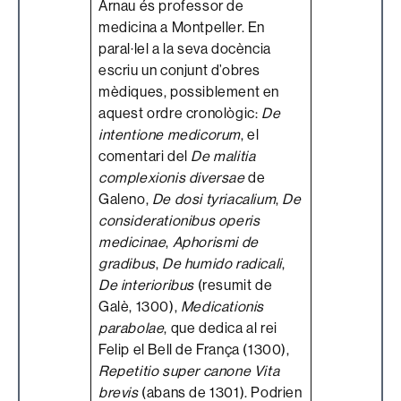
Arnau és professor de
medicina a Montpeller. En
paral·lel a la seva docència
escriu un conjunt d’obres
mèdiques, possiblement en
aquest ordre cronològic:
De
intentione medicorum
, el
comentari del
De malitia
complexionis diversae
de
Galeno,
De dosi tyriacalium
,
De
considerationibus operis
medicinae
,
Aphorismi de
gradibus
,
De humido radicali
,
De interioribus
(resumit de
Galè, 1300),
Medicationis
parabolae
, que dedica al rei
Felip el Bell de França (1300),
Repetitio super canone Vita
brevis
(abans de 1301). Podrien