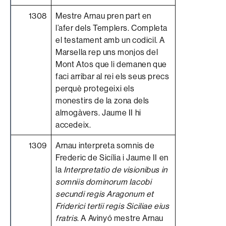
1308
Mestre Arnau pren part en
l’afer dels Templers. Completa
el testament amb un codicil. A
Marsella rep uns monjos del
Mont Atos que li demanen que
faci arribar al rei els seus precs
perquè protegeixi els
monestirs de la zona dels
almogàvers. Jaume II hi
accedeix.
1309
Arnau interpreta somnis de
Frederic de Sicília i Jaume II en
la
Interpretatio de visionibus in
somniis dominorum Iacobi
secundi regis Aragonum et
Friderici tertii regis Siciliae eius
fratris
. A Avinyó mestre Arnau