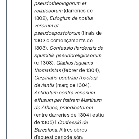
pseudotheologorum et
religiosorum
(darreries de
1302),
Eulogium de notitia
verorum et
pseudoapostolorum
(finals de
1302 o començaments de
1303),
Confessio Ilerdensis de
spurcitiis pseudoreligiosorum
(c. 1303),
Gladius iugulans
thomatistas
(febrer de 1304),
Carpinatio poetriae theologi
deviantis
(març de 1304),
Antidotum contra venenum
effusum per fratrem Martinum
de Atheca, praedicatorem
(entre darreries de 1304 i estiu
de 1305) i
Confessió de
Barcelona
. Altres obres
d’aquest període són: