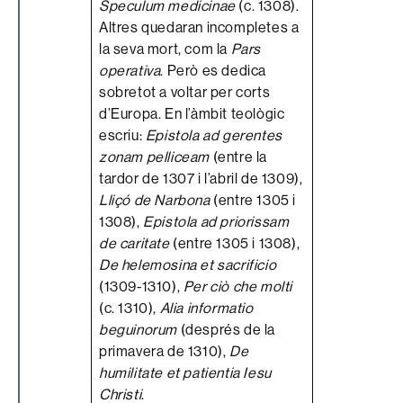
Speculum medicinae
(c. 1308).
Altres quedaran incompletes a
la seva mort, com la
Pars
operativa
. Però es dedica
sobretot a voltar per corts
d’Europa. En l’àmbit teològic
escriu:
Epistola ad gerentes
zonam pelliceam
(entre la
tardor de 1307 i l’abril de 1309),
Lliçó de Narbona
(entre 1305 i
1308),
Epistola ad priorissam
de caritate
(entre 1305 i 1308),
De helemosina et sacrificio
(1309-1310),
Per ciò che molti
(c. 1310),
Alia informatio
beguinorum
(després de la
primavera de 1310),
De
humilitate et patientia Iesu
Christi
.