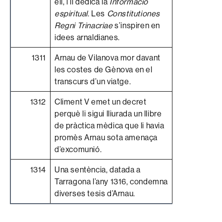
ell, i li dedica la
Informació
espiritual
. Les
Constitutiones
Regni Trinacriae
s’inspiren en
idees arnaldianes.
1311
Arnau de Vilanova mor davant
les costes de Gènova en el
transcurs d’un viatge.
1312
Climent V emet un decret
perquè li sigui lliurada un llibre
de pràctica mèdica que li havia
promès Arnau sota amenaça
d’excomunió.
1314
Una sentència, datada a
Tarragona l’any 1316, condemna
diverses tesis d’Arnau.