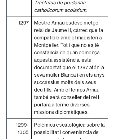
Tractatus de prudentia
catholicorum scolarium
.
1297
Mestre Arnau esdevé metge
reial de Jaume II, càrrec que fa
compatible amb el magisteri a
Montpeller. Tot i que no es té
constància de quan comença
aquesta assistència, està
documentat que el 1297 atén la
seva muller Blanca i en els anys
successius molts dels seus
deu fills. Amb el temps Arnau
també serà conseller del rei i
portarà a terme diverses
missions diplomàtiques.
1299-
Polèmica escatològica sobre la
1305
possibilitat i conveniència de