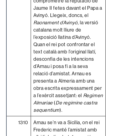
comprometre la reputació de
Jaume II fetes davant el Papa a
Avinyó. Llegeix, doncs, el
Raonament d’Avinyó
, la versió
catalana molt lliure de
l’exposició llatina d’Avinyó.
Quan el rei pot confrontar el
text català amb l’original llatí,
desconfia de les intencions
d’Arnau i posa fi a la seva
relació d’amistat. Arnau es
presenta a Almeria amb una
obra escrita expressament per
a l’exèrcit assetjant: el
Regimen
Almariae
(
De regimine castra
sequentium
).
1310
Arnau se’n va a Sicília, on el rei
Frederic manté l’amistat amb