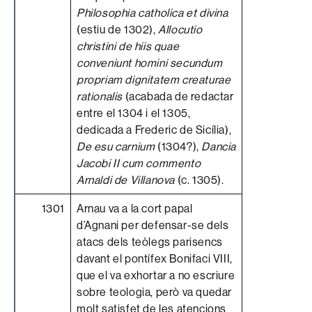
Philosophia catholica et divina
(estiu de 1302),
Allocutio
christini de hiis quae
conveniunt homini secundum
propriam dignitatem creaturae
rationalis
(acabada de redactar
entre el 1304 i el 1305,
dedicada a Frederic de Sicília),
De esu carnium
(1304?),
Dancia
Jacobi II cum commento
Arnaldi de Villanova
(c. 1305).
1301
Arnau va a la cort papal
d’Agnani per defensar-se dels
atacs dels teòlegs parisencs
davant el pontífex Bonifaci VIII,
que el va exhortar a no escriure
sobre teologia, però va quedar
molt satisfet de les atencions