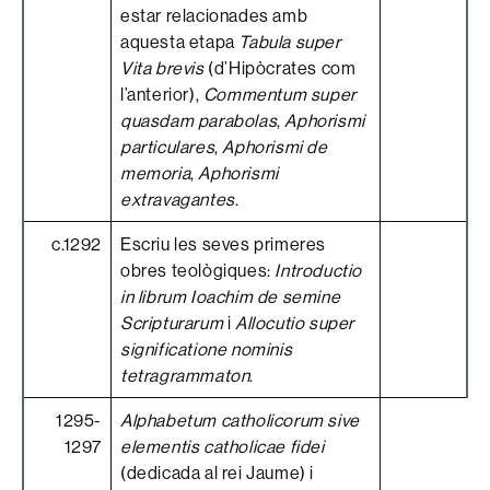
estar relacionades amb
aquesta etapa
Tabula super
Vita brevis
(d’Hipòcrates com
l’anterior),
Commentum super
quasdam parabolas
,
Aphorismi
particulares
,
Aphorismi de
memoria
,
Aphorismi
extravagantes
.
c.1292
Escriu les seves primeres
obres teològiques:
Introductio
in librum Ioachim de semine
Scripturarum
i
Allocutio super
significatione nominis
tetragrammaton
.
1295-
Alphabetum catholicorum sive
1297
elementis catholicae fidei
(dedicada al rei Jaume) i