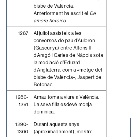
bisbe de València.
Anteriorment ha escrit el
De
amore heroico
.
1287
Al juliol assisteix a les
converses de pau d’Auloron
(Gascunya) entre Alfons II
d’Aragó i Carles de Nàpols sota
la mediació d’Eduard I
d’Anglaterra, com a «metge del
bisbe de València», Jaspert de
Botonac.
1286-
Arnau torna a viure a València.
1291
La seva filla esdevé monja
dominica.
1290-
Durant aquests anys
1300
(aproximadament), mestre