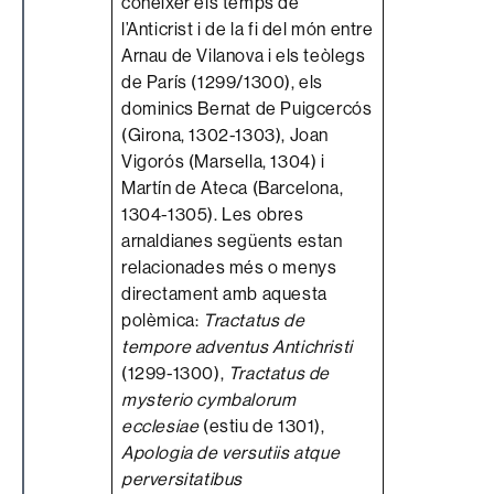
conèixer els temps de
l’Anticrist i de la fi del món entre
Arnau de Vilanova i els teòlegs
de París (1299/1300), els
dominics Bernat de Puigcercós
(Girona, 1302-1303), Joan
Vigorós (Marsella, 1304) i
Martín de Ateca (Barcelona,
1304-1305). Les obres
arnaldianes següents estan
relacionades més o menys
directament amb aquesta
polèmica:
Tractatus de
tempore adventus Antichristi
(1299-1300),
Tractatus de
mysterio cymbalorum
ecclesiae
(estiu de 1301),
Apologia de versutiis atque
perversitatibus