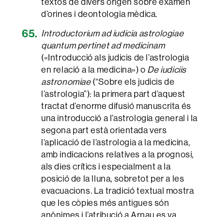
textos de divers origen sobre examen
d’orines i deontologia mèdica.
Introductorium ad iudicia astrologiae
quantum pertinet ad medicinam
(«Introducció als judicis de l’astrologia
en relació a la medicina») o
De iudiciis
astronomiae
(“Sobre els judicis de
l’astrologia”): la primera part d’aquest
tractat d’enorme difusió manuscrita és
una introducció a l’astrologia general i la
segona part està orientada vers
l’aplicació de l’astrologia a la medicina,
amb indicacions relatives a la prognosi,
als dies crítics i especialment a la
posició de la lluna, sobretot per a les
evacuacions. La tradició textual mostra
que les còpies més antigues són
anònimes i l’atribució a Arnau es va