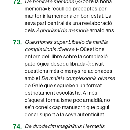
De bonitate memorie
(«Sobre la bona
memòria»): recull de preceptes per
mantenir la memòria en bon estat. La
seva part central és una reelaboració
dels
Aphorismi de memoria
arnaldians.
Questiones super Libello de malitia
complexionis diverse
(«Qüestions
entorn del llibre sobre la complexió
patològica desequilibrada»): divuit
qüestions més o menys relacionades
amb el
De malitia complexionis diverse
de Galè que segueixen un format
estrictament escolàstic. A més
d’aquest formalisme poc arnaldià, no
se’n coneix cap manuscrit que pugui
donar suport a la seva autenticitat.
De duodecim imaginibus Hermetis