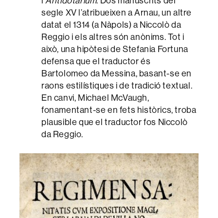
l’
Antidotarium
. Dos manuscrits del
segle XV l’atribueixen a Arnau, un altre
datat el 1314 (a Nàpols) a Niccolò da
Reggio i els altres són anònims. Tot i
això, una hipòtesi de Stefania Fortuna
defensa que el traductor és
Bartolomeo da Messina, basant-se en
raons estilístiques i de tradició textual.
En canvi, Michael McVaugh,
fonamentant-se en fets històrics, troba
plausible que el traductor fos Niccolò
da Reggio.