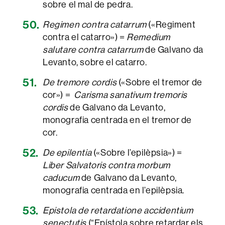
sobre el mal de pedra.
Regimen contra catarrum
(«Regiment
contra el catarro») =
Remedium
salutare contra catarrum
de Galvano da
Levanto, sobre el catarro.
De tremore cordis
(«Sobre el tremor de
cor») =
Carisma sanativum tremoris
cordis
de Galvano da Levanto,
monografia centrada en el tremor de
cor.
De epilentia
(«Sobre l’epilèpsia») =
Liber Salvatoris contra morbum
caducum
de Galvano da Levanto,
monografia centrada en l’epilèpsia.
Epistola de retardatione accidentium
senectutis
(“Epístola sobre retardar els