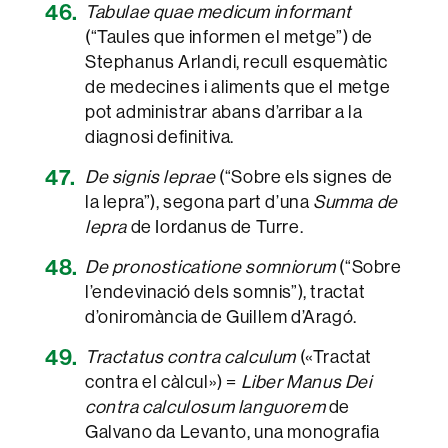
Tabulae quae medicum informant
(“Taules que informen el metge”) de
Stephanus Arlandi, recull esquemàtic
de medecines i aliments que el metge
pot administrar abans d’arribar a la
diagnosi definitiva.
De signis leprae
(“Sobre els signes de
la lepra”), segona part d’una
Summa de
lepra
de Iordanus de Turre.
De pronosticatione somniorum
(“Sobre
l’endevinació dels somnis”), tractat
d’oniromància de Guillem d’Aragó.
Tractatus contra calculum
(«Tractat
contra el càlcul») =
Liber Manus Dei
contra calculosum languorem
de
Galvano da Levanto, una monografia