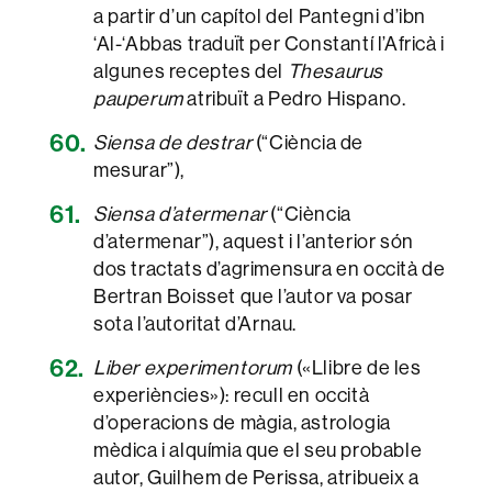
a partir d’un capítol del Pantegni d’ibn
‘Al-‘Abbas traduït per Constantí l’Africà i
algunes receptes del
Thesaurus
pauperum
atribuït a Pedro Hispano.
Siensa de destrar
(“Ciència de
mesurar”),
Siensa d’atermenar
(“Ciència
d’atermenar”), aquest i l’anterior són
dos tractats d’agrimensura en occità de
Bertran Boisset que l’autor va posar
sota l’autoritat d’Arnau.
Liber experimentorum
(«Llibre de les
experiències»): recull en occità
d’operacions de màgia, astrologia
mèdica i alquímia que el seu probable
autor, Guilhem de Perissa, atribueix a