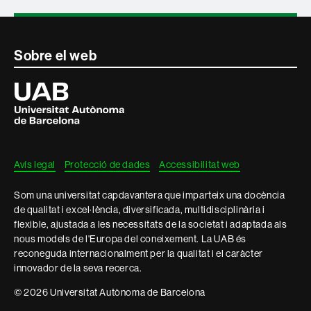
Contacte
Sobre el web
i
Universitat
Autònoma
informació
de
Barcelona
legal
Avís legal
Protecció de dades
Accessibilitat web
Som una universitat capdavantera que imparteix una docència
de qualitat i excel·lència, diversificada, multidisciplinària i
flexible, ajustada a les necessitats de la societat i adaptada als
nous models de l'Europa del coneixement. La UAB és
reconeguda internacionalment per la qualitat i el caràcter
innovador de la seva recerca.
© 2026 Universitat Autònoma de Barcelona