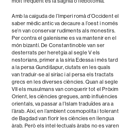
molt freqüent és la sagnia o flebotomia.
Amb la caiguda de l’Imperi romà d’Occident el
saber mèdic antic va decaure a l’oest i només
se’n van conservar rudiments als monestirs.
Per contra el galenisme es va mantenir en el
món bizantí. De Constantinoble van ser
desterrats per heretgia al segle V els
nestorians, primer a la síria Edessa i més tard
a la persa Gundišapur, ciutats en les quals
van traduir-se al siríac i al persa els tractats
grecs en les diverses ciències. Quan al segle
VII els musulmans van conquerir tot el Pròxim
Orient, les ciències gregues, amb influències
orientals, va passar a l’Islam traduïdes ara a
l’àrab. Així, en l’ambient cosmopolita i tolerant
de Bagdad van florir les ciències en llengua
àrab. Però els intel·lectuals àrabs no es varen