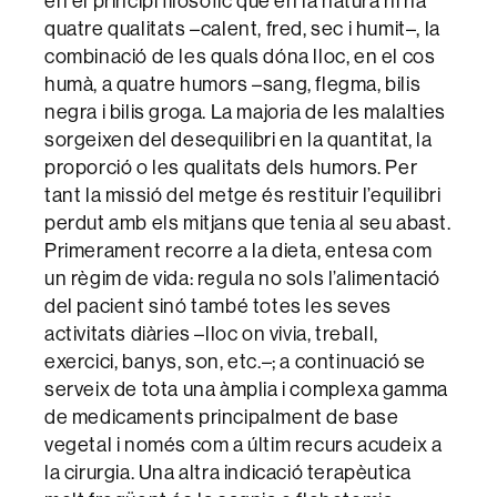
en el principi filosòfic que en la natura hi ha
quatre qualitats –calent, fred, sec i humit–, la
combinació de les quals dóna lloc, en el cos
humà, a quatre humors –sang, flegma, bilis
negra i bilis groga. La majoria de les malalties
sorgeixen del desequilibri en la quantitat, la
proporció o les qualitats dels humors. Per
tant la missió del metge és restituir l’equilibri
perdut amb els mitjans que tenia al seu abast.
Primerament recorre a la dieta, entesa com
un règim de vida: regula no sols l’alimentació
del pacient sinó també totes les seves
activitats diàries –lloc on vivia, treball,
exercici, banys, son, etc.–; a continuació se
serveix de tota una àmplia i complexa gamma
de medicaments principalment de base
vegetal i només com a últim recurs acudeix a
la cirurgia. Una altra indicació terapèutica