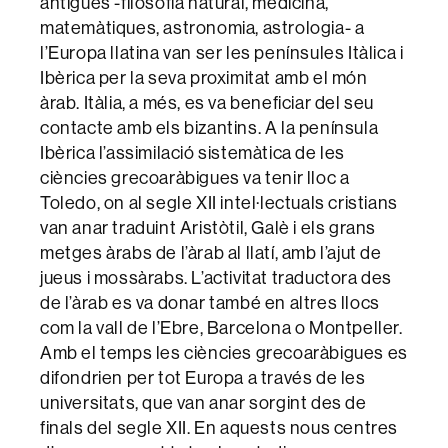
antigues -filosofia natural, medicina,
matemàtiques, astronomia, astrologia- a
l’Europa llatina van ser les penínsules Itàlica i
Ibèrica per la seva proximitat amb el món
àrab. Itàlia, a més, es va beneficiar del seu
contacte amb els bizantins. A la península
Ibèrica l’assimilació sistemàtica de les
ciències grecoaràbigues va tenir lloc a
Toledo, on al segle XII intel·lectuals cristians
van anar traduint Aristòtil, Galè i els grans
metges àrabs de l’àrab al llatí, amb l’ajut de
jueus i mossàrabs. L’activitat traductora des
de l’àrab es va donar també en altres llocs
com la vall de l’Ebre, Barcelona o Montpeller.
Amb el temps les ciències grecoaràbigues es
difondrien per tot Europa a través de les
universitats, que van anar sorgint des de
finals del segle XII. En aquests nous centres